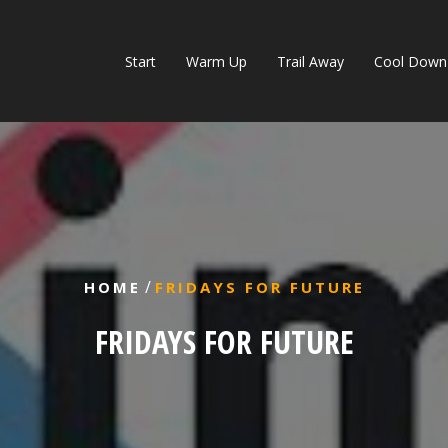
Start
Warm Up
Trail Away
Cool Down
/
HOME
FRIDAYS FOR FUTURE
FRIDAYS FOR FUTURE