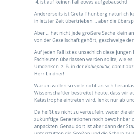
ist auf keinen Fall etwas aufgebauscht!
Andererseits ist Greta Thunberg natürlich k
in letzter Zeit übertrieben … aber die übersp
Aber … hat nicht jede größere Sache klein 
von der Gesellschaft gehört, geschweige de
Auf jeden Fall ist es unsachlich diese junge
Fachleuten überlassen werden sollte, wie e
Umdenken z. B. in der
Kohlepolitik
, damit ab
Herr Lindner!
Warum wollen so viele nicht an sich heranl
Wissenschaftler bestreitet heute, dass wir 
Katastrophe eintreten wird, lenkt nur ab un
Da heißt es nicht zu verteufeln, weder die 
zukünftige Generationen noch bewohnbar zu 
anpackten. Genau dort ist aber dann der Staa
unterstützen die Großen und die Schere zwi