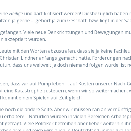
eine
Heilige
und darf kritisiert werden! Diesbezüglich habe
itzen ja gerne … gehört ja zum Geschäft, bzw. liegt in der Sa
angefangen. Viele neue Denkrichtungen und Bewegungen mus
nn akzeptiert wurden.
n Leute mit den Worten abzustrafen, dass sie ja keine Fachleu
s Christian Lindner anfangs gemacht hatte. Forderungen n
zutun, dass uns weltweit ja doch niemand folgen würde, ist
assen, dass wir auf Pump leben … auf Kosten unserer Nach-G
auf eine Katastrophe zusteuern, wenn wir so weitermachen, w
d kommt einem Spielen auf Zeit gleich!
eine noch die andere Seite. Aber wir müssen ran an vernünf
erhalten! – Natürlich würden in vielen Bereichen Arbeitspl
t gefragt. Viele Politiker betreiben aber lieber weiterhin i
schen arm und reich wird auch in Deutschland immer größer!