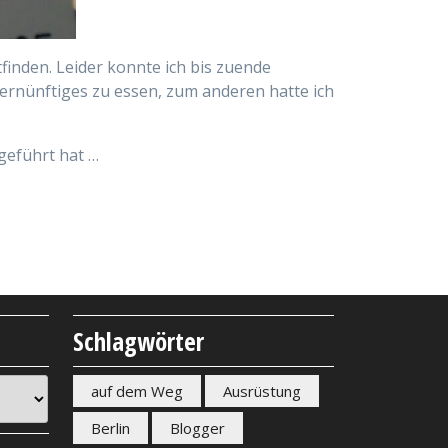
inden. Leider konnte ich bis zuende
Vernünftiges zu essen, zum anderen hatte ich
 geführt hat …
Schlagwörter
auf dem Weg
Ausrüstung
Berlin
Blogger