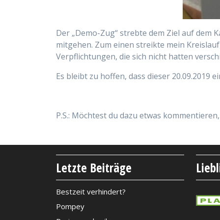
Der „Demo-Zug“ strebte dem Ziel auf dem Ka
mitgehen. Zum einen streikte mein Kreislauf
Verpflichtungen, die sich nicht hatten versch
Es bleibt zu hoffen, dass dieser 20.09.2019
P.S.: Möchtest du dazu etwas kommentieren, 
Letzte Beiträge
Lieb
Bestzeit verhindert?
Pompey