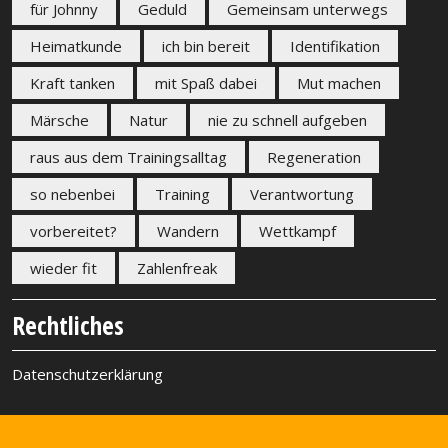
für Johnny
Geduld
Gemeinsam unterwegs
Heimatkunde
ich bin bereit
Identifikation
Kraft tanken
mit Spaß dabei
Mut machen
Märsche
Natur
nie zu schnell aufgeben
raus aus dem Trainingsalltag
Regeneration
so nebenbei
Training
Verantwortung
vorbereitet?
Wandern
Wettkampf
wieder fit
Zahlenfreak
Rechtliches
Datenschutzerklärung