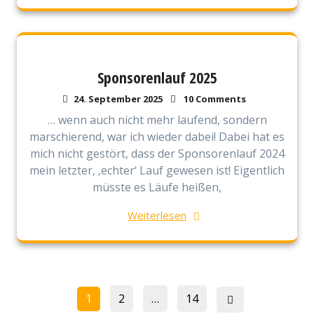
Sponsorenlauf 2025
24. September 2025
10 Comments
… wenn auch nicht mehr laufend, sondern
marschierend, war ich wieder dabei! Dabei hat es
mich nicht gestört, dass der Sponsorenlauf 2024
mein letzter, ‚echter‘ Lauf gewesen ist! Eigentlich
müsste es Läufe heißen,
Weiterlesen
Seitennummerierung
Page
Page
Page
1
2
…
14