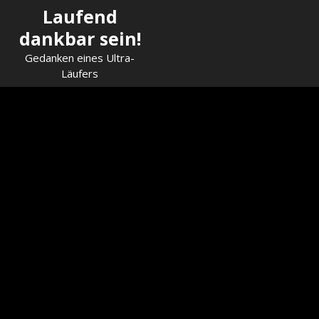
Skip
Laufend
to
dankbar sein!
content
Gedanken eines Ultra-
Läufers