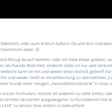
chdenklich, oder auch kritisch äußern. Da und dort sind dann
 Stammtisch dabei. 😉
ann Bezug darauf nehmen, oder ich habe etwas gelesen, w
der als Pseudo-Wahrheit, vielleicht stelle ich nur weit verbre
r vielleicht kann ich hin und wieder einen Anstoß geben?! V
 Hin und wieder heißt es Verantwortung zu übernehmen, Jün
ener Kunde einer riesigen „Gesundheitsindustrie“ zu brav u
 kürzer formuliert, möchte ich anderen zu nahe treten, od
öchte ich eher versuchen ausgewogener zu formulieren! Und 
 Licht“ zu setzen, bzw. anders zu beleuchten!