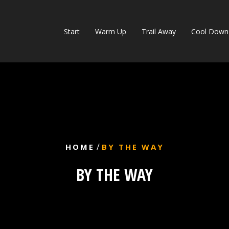
Start
Warm Up
Trail Away
Cool Down
/
HOME
BY THE WAY
BY THE WAY