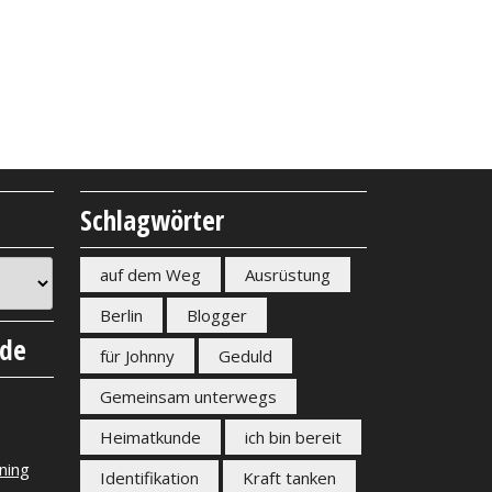
Schlagwörter
auf dem Weg
Ausrüstung
Berlin
Blogger
nde
für Johnny
Geduld
Gemeinsam unterwegs
Heimatkunde
ich bin bereit
ning
Identifikation
Kraft tanken