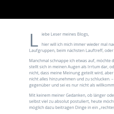
L
iebe Leser meines Blogs,
hier will ich mich immer wieder mal na
Laufgruppen, beim nächsten Lauftreff, oder
Manchmal schnappe ich etwas auf, möchte d
stellt sich in meinen Augen als Irrtum dar, o
nicht, dass meine Meinung geteilt wird, abe
nicht alles hinzunehmen und zu schlucken. –
gegenüber und sei es nur nicht als willkomm
Mit keinem meiner Gedanken, ob länger oder
selbst viel zu absolut postuliert, heute m
möglich dazu beitragen Dinge in ein „rechtes