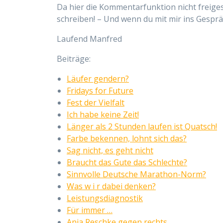
Da hier die Kommentarfunktion nicht freigesc
schreiben! – Und wenn du mit mir ins Gespr
Laufend Manfred
Beiträge:
Läufer gendern?
Fridays for Future
Fest der Vielfalt
Ich habe keine Zeit!
Länger als 2 Stunden laufen ist Quatsch!
Farbe bekennen, lohnt sich das?
Sag nicht, es geht nicht
Braucht das Gute das Schlechte?
Sinnvolle Deutsche Marathon-Norm?
Was w i r dabei denken?
Leistungsdiagnostik
Für immer …
Anja Reschke gegen rechts