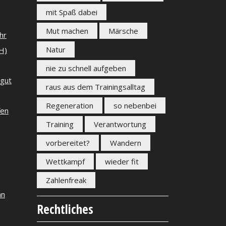
mit Spaß dabei
Mut machen
Märsche
hr
Natur
H)
nie zu schnell aufgeben
 gut
raus aus dem Trainingsalltag
Regeneration
so nebenbei
fen
Training
Verantwortung
vorbereitet?
Wandern
Wettkampf
wieder fit
Zahlenfreak
an
Rechtliches