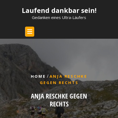
Skip
Laufend dankbar sein!
to
content
Gedanken eines Ultra-Läufers
/
HOME
ANJA RESCHKE
GEGEN RECHTS
ANJA RESCHKE GEGEN
RECHTS