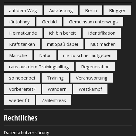
auf dem Weg
Ausrüstung
Berlin
Blogger
für Johnny
Geduld
Gemeinsam unterwegs
Heimatkunde
ich bin bereit
Identifikation
Kraft tanken
mit Spaß dabei
Mut machen
Märsche
Natur
nie zu schnell aufgeben
raus aus dem Trainingsalltag
Regeneration
so nebenbei
Training
Verantwortung
vorbereitet?
Wandern
Wettkampf
wieder fit
Zahlenfreak
Rechtliches
Datenschutzerklärung