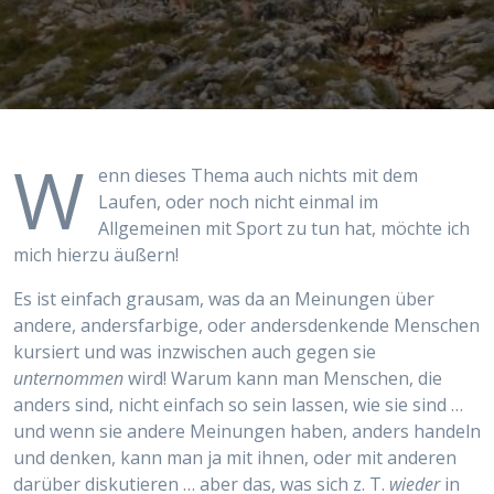
W
enn dieses Thema auch nichts mit dem
Laufen, oder noch nicht einmal im
Allgemeinen mit Sport zu tun hat, möchte ich
mich hierzu äußern!
Es ist einfach grausam, was da an Meinungen über
andere, andersfarbige, oder andersdenkende Menschen
kursiert und was inzwischen auch gegen sie
unternommen
wird! Warum kann man Menschen, die
anders sind, nicht einfach so sein lassen, wie sie sind …
und wenn sie andere Meinungen haben, anders handeln
und denken, kann man ja mit ihnen, oder mit anderen
darüber diskutieren … aber das, was sich z. T.
wieder
in