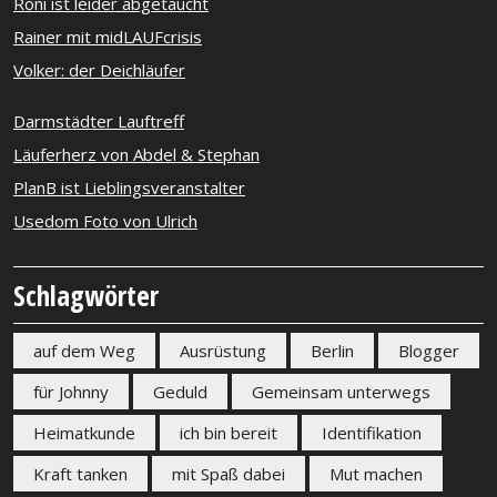
Roni ist leider abgetaucht
Rainer mit midLAUFcrisis
Volker: der Deichläufer
Darmstädter Lauftreff
Läuferherz von Abdel & Stephan
PlanB ist Lieblingsveranstalter
Usedom Foto von Ulrich
Schlagwörter
auf dem Weg
Ausrüstung
Berlin
Blogger
für Johnny
Geduld
Gemeinsam unterwegs
Heimatkunde
ich bin bereit
Identifikation
Kraft tanken
mit Spaß dabei
Mut machen