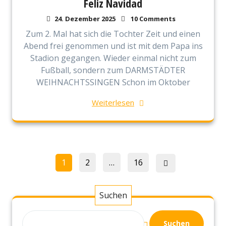
Feliz Navidad
24. Dezember 2025
10 Comments
Zum 2. Mal hat sich die Tochter Zeit und einen
Abend frei genommen und ist mit dem Papa ins
Stadion gegangen. Wieder einmal nicht zum
Fußball, sondern zum DARMSTÄDTER
WEIHNACHTSSINGEN Schon im Oktober
Weiterlesen
Seitennummerierung
Page
Page
Page
1
2
…
16
der
Beiträge
Suchen
Suchen