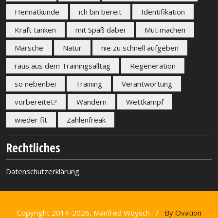
Heimatkunde
ich bin bereit
Identifikation
Kraft tanken
mit Spaß dabei
Mut machen
Märsche
Natur
nie zu schnell aufgeben
raus aus dem Trainingsalltag
Regeneration
so nebenbei
Training
Verantwortung
vorbereitet?
Wandern
Wettkampf
wieder fit
Zahlenfreak
Rechtliches
Datenschutzerklärung
Copyright 2014-2026, Manfred Woysch /
By Ovation