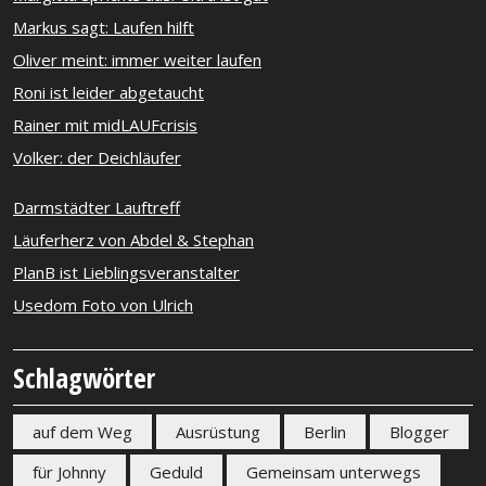
Markus sagt: Laufen hilft
Oliver meint: immer weiter laufen
Roni ist leider abgetaucht
Rainer mit midLAUFcrisis
Volker: der Deichläufer
Darmstädter Lauftreff
Läuferherz von Abdel & Stephan
PlanB ist Lieblingsveranstalter
Usedom Foto von Ulrich
Schlagwörter
auf dem Weg
Ausrüstung
Berlin
Blogger
für Johnny
Geduld
Gemeinsam unterwegs