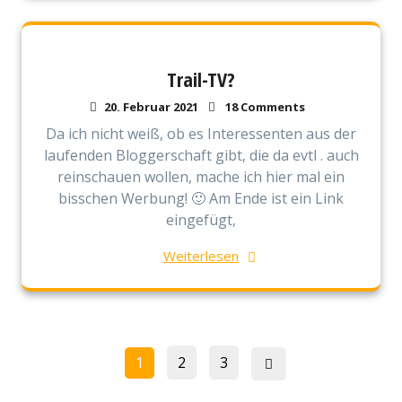
Trail-TV?
20. Februar 2021
18 Comments
Da ich nicht weiß, ob es Interessenten aus der
laufenden Bloggerschaft gibt, die da evtl . auch
reinschauen wollen, mache ich hier mal ein
bisschen Werbung! 🙂 Am Ende ist ein Link
eingefügt,
Weiterlesen
Seitennummerierung
Page
Page
Page
1
2
3
der