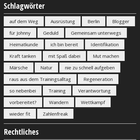
Schlagwörter
auf dem Weg
Ausrüstung
Berlin
Blogger
für Johnny
Geduld
Gemeinsam unterwegs
Heimatkunde
ich bin bereit
Identifikation
Kraft tanken
mit Spaß dabei
Mut machen
Märsche
Natur
nie zu schnell aufgeben
raus aus dem Trainingsalltag
Regeneration
so nebenbei
Training
Verantwortung
vorbereitet?
Wandern
Wettkampf
wieder fit
Zahlenfreak
Rechtliches