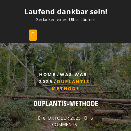
Skip
Laufend dankbar sein!
to
content
Gedanken eines Ultra-Läufers
/
HOME
WAS WAR -
/
2025
DUPLANTIS-
METHODE
DUPLANTIS-METHODE
8. OKTOBER 2025
8
COMMENTS