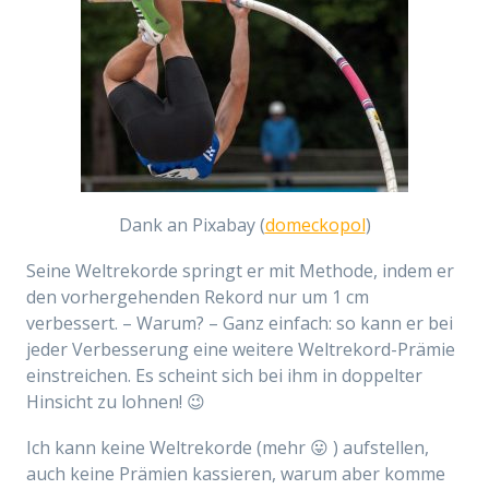
Dank an Pixabay (
domeckopol
)
Seine Weltrekorde springt er mit Methode, indem er
den vorhergehenden Rekord nur um 1 cm
verbessert. – Warum? – Ganz einfach: so kann er bei
jeder Verbesserung eine weitere Weltrekord-Prämie
einstreichen. Es scheint sich bei ihm in doppelter
Hinsicht zu lohnen! 😉
Ich kann keine Weltrekorde (mehr 😛 ) aufstellen,
auch keine Prämien kassieren, warum aber komme