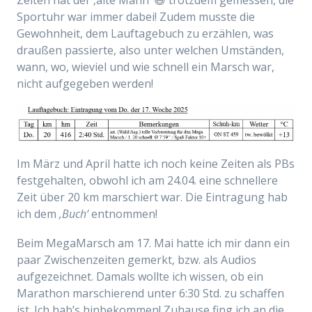
Zeiten hat der ‚alte Mann‘ 😆 trotzdem gemessen, die
Sportuhr war immer dabei! Zudem musste die
Gewohnheit, dem Lauftagebuch zu erzählen, was
draußen passierte, also unter welchen Umständen,
wann, wo, wieviel und wie schnell ein Marsch war,
nicht aufgegeben werden!
Im März und April hatte ich noch keine Zeiten als PBs
festgehalten, obwohl ich am 24.04. eine schnellere
Zeit über 20 km marschiert war. Die Eintragung hab
ich dem
‚Buch‘
entnommen!
Beim MegaMarsch am 17. Mai hatte ich mir dann ein
paar Zwischenzeiten gemerkt, bzw. als Audios
aufgezeichnet. Damals wollte ich wissen, ob ein
Marathon marschierend unter 6:30 Std. zu schaffen
ist. Ich hab’s hinbekommen! Zuhause fing ich an die