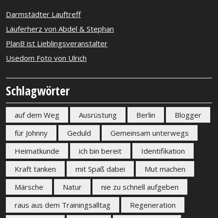
Darmstädter Lauftreff
Läuferherz von Abdel & Stephan
PlanB ist Lieblingsveranstalter
Usedom Foto von Ulrich
Schlagwörter
auf dem Weg
Ausrüstung
Berlin
Blogger
für Johnny
Geduld
Gemeinsam unterwegs
Heimatkunde
ich bin bereit
Identifikation
Kraft tanken
mit Spaß dabei
Mut machen
Märsche
Natur
nie zu schnell aufgeben
raus aus dem Trainingsalltag
Regeneration