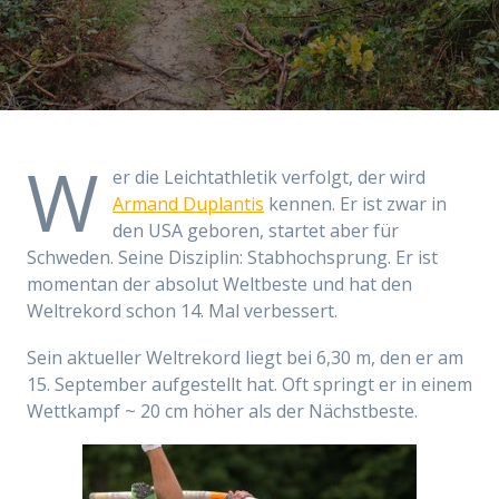
W
er die Leichtathletik verfolgt, der wird
Armand Duplantis
kennen. Er ist zwar in
den USA geboren, startet aber für
Schweden. Seine Disziplin: Stabhochsprung. Er ist
momentan der absolut Weltbeste und hat den
Weltrekord schon 14. Mal verbessert.
Sein aktueller Weltrekord liegt bei 6,30 m, den er am
15. September aufgestellt hat. Oft springt er in einem
Wettkampf ~ 20 cm höher als der Nächstbeste.