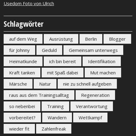
Usedom Foto von Ulrich
Schlagwörter
auf dem Weg
Ausrüstung
Berlin
Blogger
für Johnny
Geduld
Gemeinsam unterwegs
Heimatkunde
ich bin bereit
Identifikation
Kraft tanken
mit Spaß dabei
Mut machen
Märsche
Natur
nie zu schnell aufgeben
raus aus dem Trainingsalltag
Regeneration
so nebenbei
Training
Verantwortung
vorbereitet?
Wandern
Wettkampf
wieder fit
Zahlenfreak