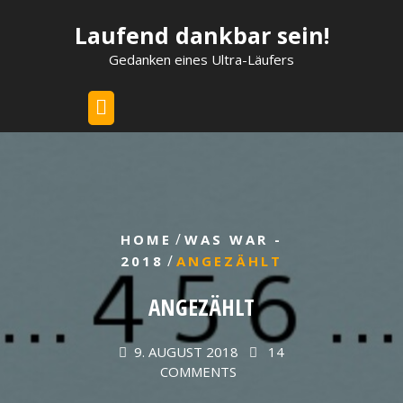
Skip
Laufend dankbar sein!
to
content
Gedanken eines Ultra-Läufers
/
HOME
WAS WAR -
/
2018
ANGEZÄHLT
ANGEZÄHLT
9. AUGUST 2018
14
COMMENTS