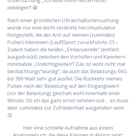
Untersuchung: „Ich
kann ihrem Herzen nichts
anhängen“
! 😆
Nach einer gründlichen Ultraschalluntersuchung
wurde nur eine leicht verdickte Herzmuskulatur
festgestellt, die der Arzt auf meinen (zumindest
früher) intensiven (Lauf)Sport zurückführte. (?) –
Zudem haben die beiden „Einlassventile“ (einfach
ausgedrückt) zwischen den Vorhöfen und Kammern
minimalste „Undichtigkeiten“! Das ist wohl nicht mal
beobachtungs“würdig“, da auch das Belastungs-EKG
bis 300 Watt sehr gut ausfiel. Die Rückkehr meines
Pulses nach der Belastung auf den Eingangswert
(vor der Belastung) geschah wohl innerhalb einer
Minute. Ob ich das ganz ernst nehmen soll … es muss
aber zumindest zur Zufriedenhait ausgefallen sein!
😛
Hier eine schnelle Aufnahme aus einem
Anatomiebuch, die diese Klappen in Aktion zeigt: