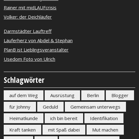
Rainer mit midLAUFcrisis
Volker: der Deichläufer
Darmstädter Lauftreff
Läuferherz von Abdel & Stephan
PlanB ist Lieblingsveranstalter
Usedom Foto von Ulrich
Schlagwörter
auf dem Weg
Ausrüstung
Berlin
Blogger
für Johnny
Geduld
Gemeinsam unterwegs
Heimatkunde
ich bin bereit
Identifikation
Kraft tanken
mit Spaß dabei
Mut machen