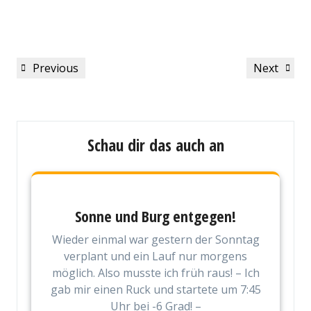
Beitragsnavigation
Previous
Next
Previous
Next
Post
Post
Schau dir das auch an
Sonne und Burg entgegen!
Wieder einmal war gestern der Sonntag
verplant und ein Lauf nur morgens
möglich. Also musste ich früh raus! – Ich
gab mir einen Ruck und startete um 7:45
Uhr bei -6 Grad! –