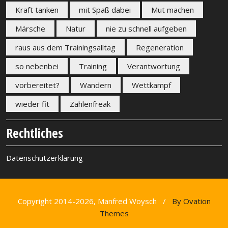
Kraft tanken
mit Spaß dabei
Mut machen
Märsche
Natur
nie zu schnell aufgeben
raus aus dem Trainingsalltag
Regeneration
so nebenbei
Training
Verantwortung
vorbereitet?
Wandern
Wettkampf
wieder fit
Zahlenfreak
Rechtliches
Datenschutzerklärung
Copyright 2014-2026, Manfred Woysch /
By Ovation
Themes