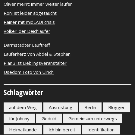
Oliver meint: immer weiter laufen
Roni ist leider abgetaucht
Rainer mit midLAUFcrisis
Volker: der Deichläufer
Darmstädter Lauftreff
Läuferherz von Abdel & Stephan
PlanB ist Lieblingsveranstalter
Usedom Foto von Ulrich
Schlagwörter
auf dem Weg
Ausrüstung
Berlin
Blogger
für Johnny
Geduld
Gemeinsam unterwegs
Heimatkunde
ich bin bereit
Identifikation