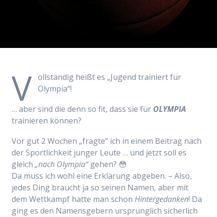
V
ollständig heißt es „Jugend trainiert für
Olympia“!
… aber sind die denn so fit, dass sie für
OLYMPIA
trainieren können?
Vor gut 2 Wochen „fragte“ ich in einem Beitrag nach
der Sportlichkeit junger Leute … und jetzt soll es
gleich
„nach Olympia“
gehen? 😳
Da muss ich wohl eine Erklärung abgeben. – Also,
jedes Ding braucht ja so seinen Namen, aber mit
dem Wettkampf hatte man schon
Hintergedanken
! Da
ging es den Namensgebern ursprünglich sicherlich