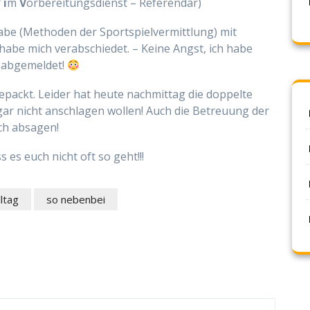
r
i
m
V
orbereitungsdienst – Referendar)
abe (Methoden der Sportspielvermittlung) mit
abe mich verabschiedet. – Keine Angst, ich habe
 abgemeldet!
epackt. Leider hat heute nachmittag die doppelte
r nicht anschlagen wollen! Auch die Betreuung der
ch absagen!
 es euch nicht oft so geht!!!
ltag
so nebenbei