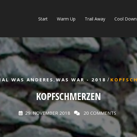
Start
Warm Up
Trail Away
Cool Down
,
/
MAL WAS ANDERES
WAS WAR - 2018
KOPFSC
KOPFSCHMERZEN
29. NOVEMBER 2018
20 COMMENTS