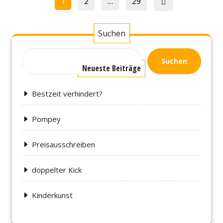
Page
1
2
…
29
der
Beiträge
Suchen
Suchen
Neueste Beiträge
Bestzeit verhindert?
Pompey
Preisausschreiben
doppelter Kick
Kinderkunst