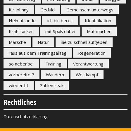
für Johnny
Geduld
Gemeinsam unterwegs
Heimatkunde
ich bin bereit
Identifikation
Kraft tanken
mit Spaß dabei
Mut machen
Märsche
Natur
nie zu schnell aufgeben
raus aus dem Trainingsalltag
Regeneration
so nebenbei
Training
Verantwortung
vorbereitet?
Wandern
Wettkampf
wieder fit
Zahlenfreak
Rechtliches
Datenschutzerklärung