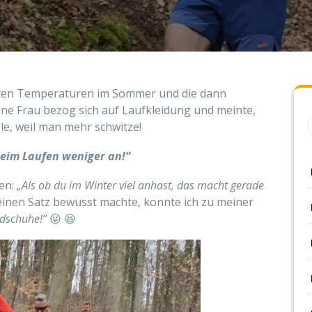
eren Temperaturen im Sommer und die dann
ne Frau bezog sich auf Laufkleidung und meinte,
e, weil man mehr schwitze!
beim Laufen weniger an!“
en:
„Als ob du im Winter viel anhast, das macht gerade
einen Satz bewusst machte, konnte ich zu meiner
dschuhe!“
😛 😆