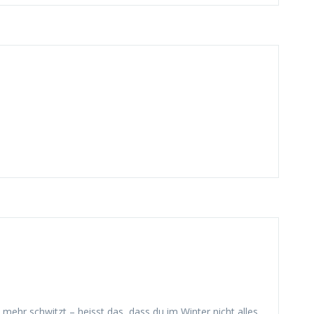
hr schwitzt – heisst das, dass du im Winter nicht alles