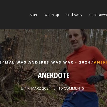
Start
Warm Up
Trail Away
Cool Down
/
,
/
E
MAL WAS ANDERES
WAS WAR - 2024
ANEK
ANEKDOTE
17. MÄRZ 2024
10 COMMENTS