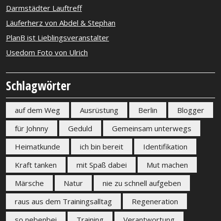
Darmstädter Lauftreff
Läuferherz von Abdel & Stephan
PlanB ist Lieblingsveranstalter
Usedom Foto von Ulrich
Schlagwörter
auf dem Weg
Ausrüstung
Berlin
Blogger
für Johnny
Geduld
Gemeinsam unterwegs
Heimatkunde
ich bin bereit
Identifikation
Kraft tanken
mit Spaß dabei
Mut machen
Märsche
Natur
nie zu schnell aufgeben
raus aus dem Trainingsalltag
Regeneration
so nebenbei
Training
Verantwortung