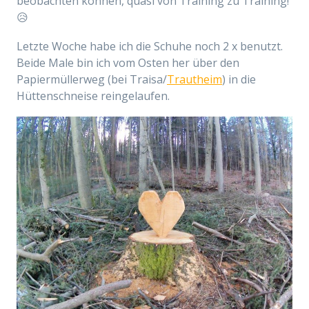
beobachten können, quasi von Training zu Training!
😥
Letzte Woche habe ich die Schuhe noch 2 x benutzt.
Beide Male bin ich vom Osten her über den
Papiermüllerweg (bei Traisa/
Trautheim
) in die
Hüttenschneise reingelaufen.