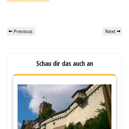
Beitragsnavigation
Previous
Next
Previous
Next
Post
Post
Schau dir das auch an