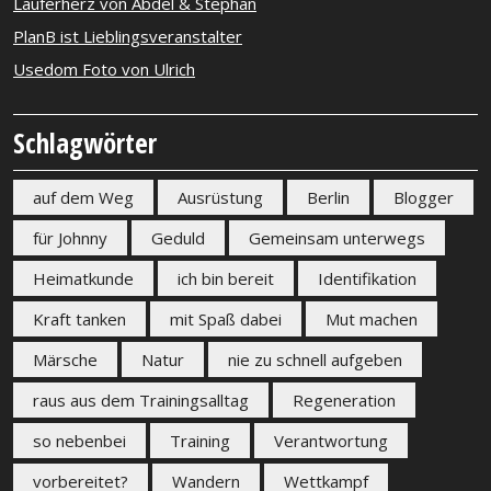
Läuferherz von Abdel & Stephan
PlanB ist Lieblingsveranstalter
Usedom Foto von Ulrich
Schlagwörter
auf dem Weg
Ausrüstung
Berlin
Blogger
für Johnny
Geduld
Gemeinsam unterwegs
Heimatkunde
ich bin bereit
Identifikation
Kraft tanken
mit Spaß dabei
Mut machen
Märsche
Natur
nie zu schnell aufgeben
raus aus dem Trainingsalltag
Regeneration
so nebenbei
Training
Verantwortung
vorbereitet?
Wandern
Wettkampf