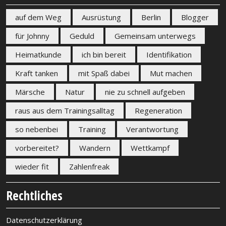
auf dem Weg
Ausrüstung
Berlin
Blogger
für Johnny
Geduld
Gemeinsam unterwegs
Heimatkunde
ich bin bereit
Identifikation
Kraft tanken
mit Spaß dabei
Mut machen
Märsche
Natur
nie zu schnell aufgeben
raus aus dem Trainingsalltag
Regeneration
so nebenbei
Training
Verantwortung
vorbereitet?
Wandern
Wettkampf
wieder fit
Zahlenfreak
Rechtliches
Datenschutzerklärung