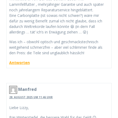
Lammfellfutter , mehrjähriger Garantie und auch später
noch jahrelangem Reparaturservice hingeblättert.
Eine Carbonplatte (ist sowas nicht schwer?) wäre mir
dafür zu wenig Benefit zumal ich nicht glaube, dass ich
dadurch Weltrekorde laufen könnte 😆 (in dem Fall
allerdings … tät’ ich’s in Erwägung ziehen … 😜)
Was ich – obwohl optisch und geschmackstechnisch
weitgehend schmerzfrei – aber viel schlimmer finde als
den Preis: die Teile sind unglaublich hässlich!
Antworten
Manfred
28. AUGUST 2025 UM 11:46 UHR
Liebe Lizzy,
Bär-Winterstiefel, die bessere Wahl für das Geld! 😉