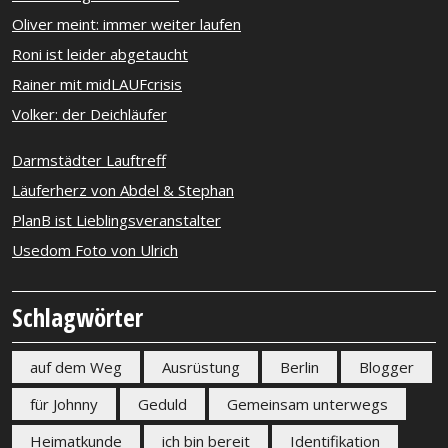
Oliver meint: immer weiter laufen
Roni ist leider abgetaucht
Rainer mit midLAUFcrisis
Volker: der Deichläufer
Darmstädter Lauftreff
Läuferherz von Abdel & Stephan
PlanB ist Lieblingsveranstalter
Usedom Foto von Ulrich
Schlagwörter
auf dem Weg
Ausrüstung
Berlin
Blogger
für Johnny
Geduld
Gemeinsam unterwegs
Heimatkunde
ich bin bereit
Identifikation