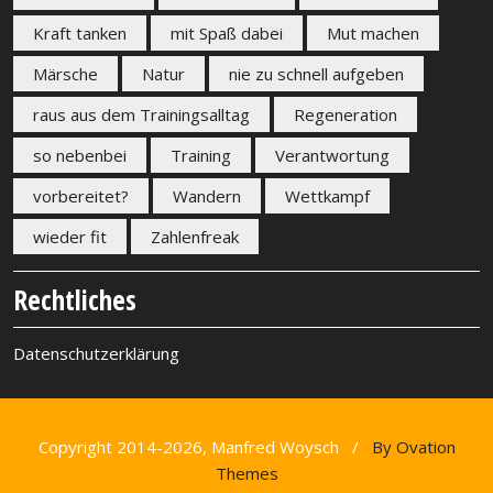
Kraft tanken
mit Spaß dabei
Mut machen
Märsche
Natur
nie zu schnell aufgeben
raus aus dem Trainingsalltag
Regeneration
so nebenbei
Training
Verantwortung
vorbereitet?
Wandern
Wettkampf
wieder fit
Zahlenfreak
Rechtliches
Datenschutzerklärung
Copyright 2014-2026, Manfred Woysch /
By Ovation
Themes