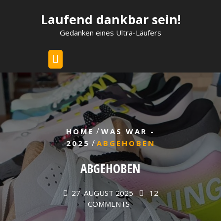
Skip
Laufend dankbar sein!
to
content
Gedanken eines Ultra-Läufers
/
HOME
WAS WAR -
/
2025
ABGEHOBEN
ABGEHOBEN
27. AUGUST 2025
12
COMMENTS