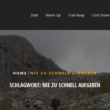
Start
Warm Up
Trail Away
Cool Down
/
HOME
NIE ZU SCHNELL AUFGEBEN
SCHLAGWORT:
NIE ZU SCHNELL AUFGEBEN