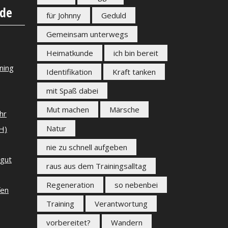
nde
für Johnny
Geduld
Gemeinsam unterwegs
Heimatkunde
ich bin bereit
ning
Identifikation
Kraft tanken
mit Spaß dabei
Mut machen
Märsche
hr
Natur
H)
nie zu schnell aufgeben
 gut
raus aus dem Trainingsalltag
Regeneration
so nebenbei
fen
Training
Verantwortung
vorbereitet?
Wandern