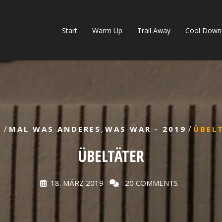
Start
Warm Up
Trail Away
Cool Down
/
,
/
E
MAL WAS ANDERES
WAS WAR - 2019
ÜBEL
ÜBELTÄTER
18. MÄRZ 2019
20 COMMENTS