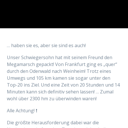
… haben sie es, aber sie sind es auch!
Unser Schwiegersohn hat mit seinem Freund den
Megamarsch gepackt! Von Frankfurt ging es „quer“
durch den Odenwald nach Weinheim! Trotz eines
Umwegs und 105 km kamen sie sogar unter den
Top-20 ins Ziel. Und eine Zeit von 20 Stunden und 14
Minuten kann sich definitiv sehen lassen! … Zumal
wohl über 2300 hm zu überwinden waren!
Alle Achtung! ❗
Die größte Herausforderung dabei war die