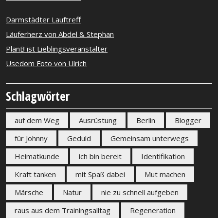
Darmstädter Lauftreff
Läuferherz von Abdel & Stephan
PlanB ist Lieblingsveranstalter
Usedom Foto von Ulrich
Schlagwörter
auf dem Weg
Ausrüstung
Berlin
Blogger
für Johnny
Geduld
Gemeinsam unterwegs
Heimatkunde
ich bin bereit
Identifikation
Kraft tanken
mit Spaß dabei
Mut machen
Märsche
Natur
nie zu schnell aufgeben
raus aus dem Trainingsalltag
Regeneration