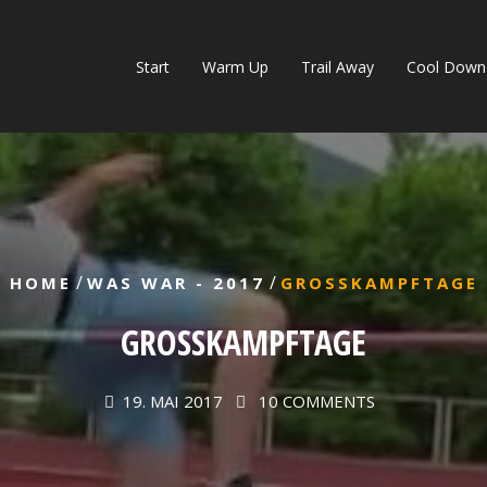
Start
Warm Up
Trail Away
Cool Down
/
/
HOME
WAS WAR - 2017
GROSSKAMPFTAGE
GROSSKAMPFTAGE
19. MAI 2017
10 COMMENTS