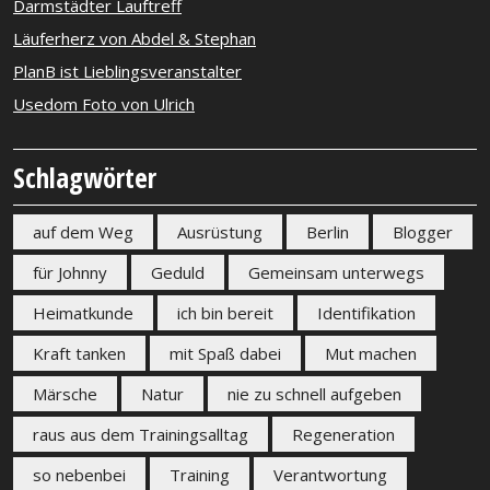
Darmstädter Lauftreff
Läuferherz von Abdel & Stephan
PlanB ist Lieblingsveranstalter
Usedom Foto von Ulrich
Schlagwörter
auf dem Weg
Ausrüstung
Berlin
Blogger
für Johnny
Geduld
Gemeinsam unterwegs
Heimatkunde
ich bin bereit
Identifikation
Kraft tanken
mit Spaß dabei
Mut machen
Märsche
Natur
nie zu schnell aufgeben
raus aus dem Trainingsalltag
Regeneration
so nebenbei
Training
Verantwortung