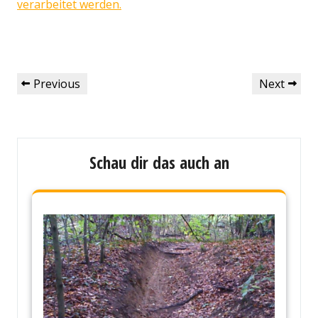
verarbeitet werden.
Beitragsnavigation
Previous
Next
Previous
Next
Post
Post
Schau dir das auch an