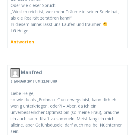
Oder wie dieser Spruch:
„Wirklich reich ist, wer mehr Träume in seiner Seele hat,
als die Realität zerstören kann!“
In diesem Sinne: lasst uns Laufen und träumen
LG Helge
Antworten
Manfred
5. JANUAR 2017 UM 22:08 UHR
Liebe Helge,
so wie du als „Frohnatur“ unterwegs bist, kann dich eh
wenig unterkriegen, oder?! – Aber, da ich ein
unverbesserlicher Optimist bin (so meine Frau), brauche
ich auch kaum Kraft zu sammeln. Meist fang ich mich
alleine, aber Gefühlsduselei darf auch mal bei Nüchternen
sein.