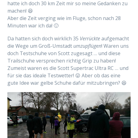
hatte ich doch 30 km Zeit mir so meine Gedanken zu
machen! 😆
Aber die Zeit verging wie im Fluge, schon nach 28
Minuten war ich da! 🙂
Da hatten sich doch wirklich 35
Verrückte
aufgemacht
die Wege um Groß-Umstadt
umzupflügen
! Waren uns
doch Testschuhe von Scott zugesagt … und diese
Trailschuhe versprechen richtig Grip zu haben!
Zumeist waren es die Scott Supertrac Ultra RC … und
für sie das ideale Testwetter! 😛 Aber ob das eine
gute Idee war gelbe Schuhe dafür mitzubringen? 😆