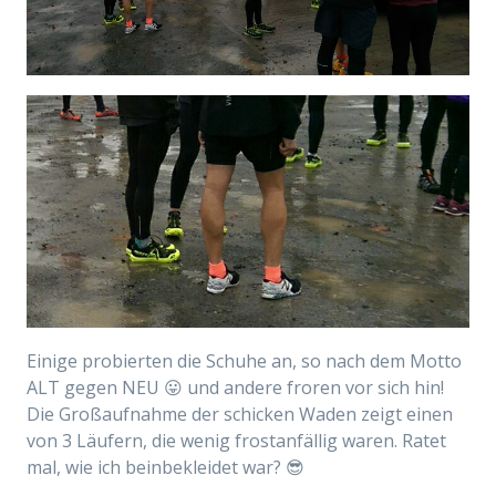
Einige probierten die Schuhe an, so nach dem Motto
ALT gegen NEU 😛 und andere froren vor sich hin!
Die Großaufnahme der schicken Waden zeigt einen
von 3 Läufern, die wenig frostanfällig waren. Ratet
mal, wie ich beinbekleidet war? 😎