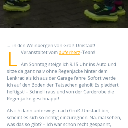
… in den Weinbergen von Groß Umstadt! –
L
Veranstaltet vom
äuferherz
-Team!
Am Sonntag steige ich 9.15 Uhr ins Auto und
sitze da ganz naiv ohne Regenjacke hinter dem
Lenkrad als ich aus der Garage fahre. Sofort werde
ich auf den Boden der Tatsachen geholt! Es pladdert
heftigst! – Schnell raus und von der Garderobe die
Regenjacke geschnappt!
Als ich dann unterwegs nach Groß-Umstadt bin,
scheint es sich so richtig einzuregnen. Na, mal sehen,
was das so gibt? – Ich war schon recht gespannt,