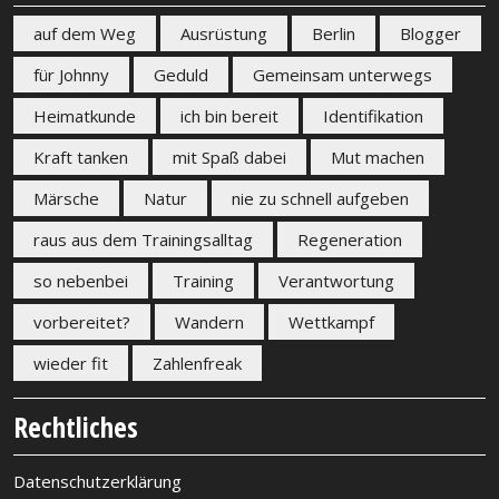
auf dem Weg
Ausrüstung
Berlin
Blogger
für Johnny
Geduld
Gemeinsam unterwegs
Heimatkunde
ich bin bereit
Identifikation
Kraft tanken
mit Spaß dabei
Mut machen
Märsche
Natur
nie zu schnell aufgeben
raus aus dem Trainingsalltag
Regeneration
so nebenbei
Training
Verantwortung
vorbereitet?
Wandern
Wettkampf
wieder fit
Zahlenfreak
Rechtliches
Datenschutzerklärung