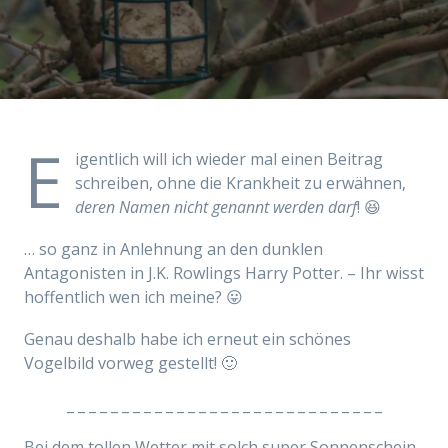
E
igentlich will ich wieder mal einen Beitrag
schreiben, ohne die Krankheit zu erwähnen,
deren Namen nicht genannt werden darf
! 😆
… so ganz in Anlehnung an den dunklen
Antagonisten in
J.K. Rowlings
Harry Potter. – Ihr wisst
hoffentlich wen ich meine? 😛
Genau deshalb habe ich erneut ein schönes
Vogelbild vorweg gestellt! 🙂
_ _ _ _ _ _ _ _ _ _ _ _ _ _ _ _ _ _ _ _ _ _ _ _ _ _ _ _ _
Bei dem tollen Wetter mit solch super Sonnenschein