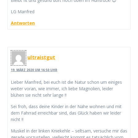
Bleibt fit und gesund dort hoch oben im Hunsrück! 😉
LG Manfred
Antworten
ultraistgut
19. MÄRZ 2020 UM 16:50 UHR
Lieber Manfred, bei euch ist die Natur schon um einiges
weiter voran, wie immer, ich liebe Magnolien, leider
blühen sie nicht sehr lange !!
Sei froh, dass deine Kinder in der Nähe wohnen und mit
dem Fahrrad erreichbar sind, das Glück haben wir leider
nicht !!
Muskel in der linken Kniekehle – seltsam, versuche mir das
gerade vorzustellen, vielleicht kommt es tatsächlich vom