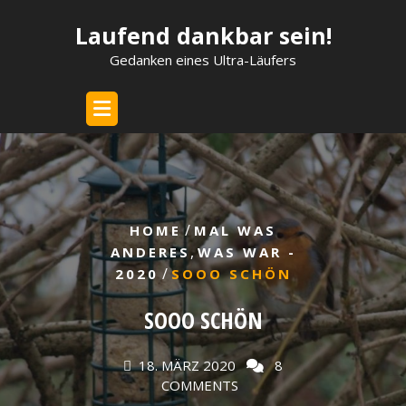
Skip
Laufend dankbar sein!
to
content
Gedanken eines Ultra-Läufers
/
HOME
MAL WAS
,
ANDERES
WAS WAR -
/
2020
SOOO SCHÖN
SOOO SCHÖN
18. MÄRZ 2020
8
COMMENTS