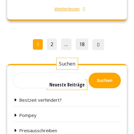
Weiterlesen
Seitennummerierung
Page
Page
Page
1
2
…
18
der
Beiträge
Suchen
Suchen
Neueste Beiträge
Bestzeit verhindert?
Pompey
Preisausschreiben