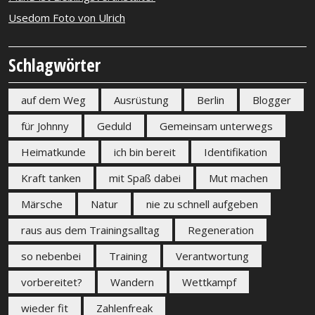
Usedom Foto von Ulrich
Schlagwörter
auf dem Weg
Ausrüstung
Berlin
Blogger
für Johnny
Geduld
Gemeinsam unterwegs
Heimatkunde
ich bin bereit
Identifikation
Kraft tanken
mit Spaß dabei
Mut machen
Märsche
Natur
nie zu schnell aufgeben
raus aus dem Trainingsalltag
Regeneration
so nebenbei
Training
Verantwortung
vorbereitet?
Wandern
Wettkampf
wieder fit
Zahlenfreak