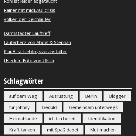
Roni ist leider abgetaucht
Rainer mit midLAUFcrisis
Volker: der Deichläufer
Darmstädter Lauftreff
Läuferherz von Abdel & Stephan
PlanB ist Lieblingsveranstalter
Usedom Foto von Ulrich
Schlagwörter
auf dem Weg
Ausrüstung
Berlin
Blogger
für Johnny
Geduld
Gemeinsam unterwegs
Heimatkunde
ich bin bereit
Identifikation
Kraft tanken
mit Spaß dabei
Mut machen