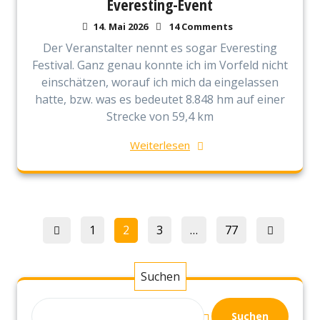
Everesting-Event
14. Mai 2026
14 Comments
Der Veranstalter nennt es sogar Everesting
Festival. Ganz genau konnte ich im Vorfeld nicht
einschätzen, worauf ich mich da eingelassen
hatte, bzw. was es bedeutet 8.848 hm auf einer
Strecke von 59,4 km
Weiterlesen
Seitennummerierung
Page
Page
Page
Page
1
2
3
…
77
der
Beiträge
Suchen
Suchen