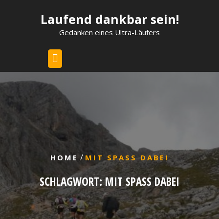
Skip
Laufend dankbar sein!
to
content
Gedanken eines Ultra-Läufers
/
HOME
MIT SPASS DABEI
SCHLAGWORT:
MIT SPASS DABEI