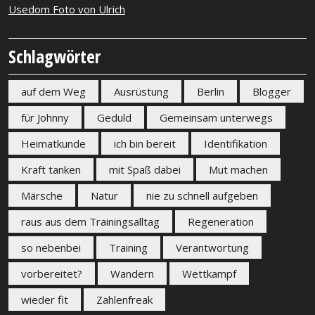
Usedom Foto von Ulrich
Schlagwörter
auf dem Weg
Ausrüstung
Berlin
Blogger
für Johnny
Geduld
Gemeinsam unterwegs
Heimatkunde
ich bin bereit
Identifikation
Kraft tanken
mit Spaß dabei
Mut machen
Märsche
Natur
nie zu schnell aufgeben
raus aus dem Trainingsalltag
Regeneration
so nebenbei
Training
Verantwortung
vorbereitet?
Wandern
Wettkampf
wieder fit
Zahlenfreak