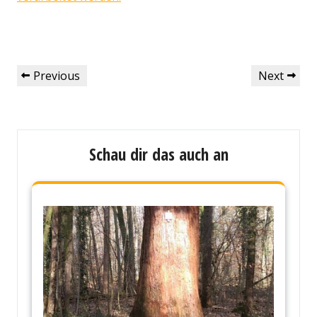
Beitragsnavigation
Previous
Next
Previous
Next
Post
Post
Schau dir das auch an