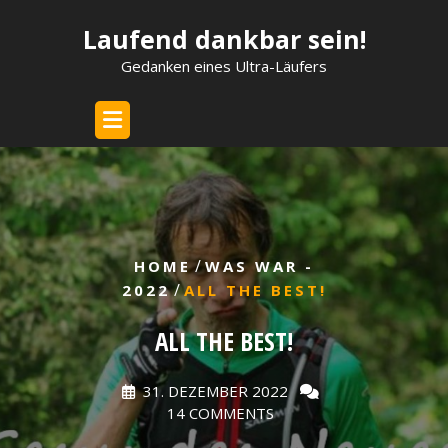
Skip
Laufend dankbar sein!
to
content
Gedanken eines Ultra-Läufers
/
HOME
WAS WAR -
/
2022
ALL THE BEST!
ALL THE BEST!
31. DEZEMBER 2022
14 COMMENTS