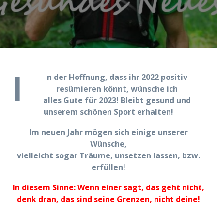
I
n der Hoffnung, dass ihr 2022 positiv
resümieren könnt, wünsche ich
alles Gute
für 2023! B
leibt gesund und
unserem schönen Sport erhalten!
I
m neuen Jahr
mögen sich
einige unserer
Wünsche,
vielleicht sogar Träume, unsetzen lassen, bzw.
erfüllen!
In diesem Sinne:
Wenn einer sagt, das geht nicht,
denk dran,
das sind seine Grenzen, nicht deine!