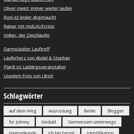
Oliver meint: immer weiter laufen
Roni ist leider abgetaucht
Rainer mit midLAUFcrisis
Volker: der Deichläufer
Darmstädter Lauftreff
Läuferherz von Abdel & Stephan
PlanB ist Lieblingsveranstalter
Usedom Foto von Ulrich
Schlagwörter
auf dem Weg
Ausrüstung
Berlin
Blogger
für Johnny
Geduld
Gemeinsam unterwegs
Heimatkunde
ich bin bereit
Identifikation