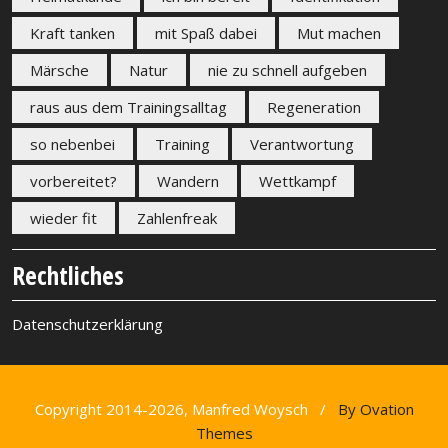
Kraft tanken
mit Spaß dabei
Mut machen
Märsche
Natur
nie zu schnell aufgeben
raus aus dem Trainingsalltag
Regeneration
so nebenbei
Training
Verantwortung
vorbereitet?
Wandern
Wettkampf
wieder fit
Zahlenfreak
Rechtliches
Datenschutzerklärung
Copyright 2014-2026, Manfred Woysch /
By Ovation
Themes