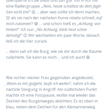
überquerte ich die B426 und sah gut 100 m vor mir
eine Radlergruppe.
„Nein, heute schaltest du dein Jagd-
Gen nicht ein!“
😛 … aber was sollte ich denn machen,
😥 als sie nach der nächsten Kurve relativ schnell
‚auf
mich zukamen‘
? 😆 … und schon hieß es
„Achtung, von
hinten!“
. Ich nur:
„Nix Achtung, bleib heut schön
demütig!“
😉 Wir wechselten ein paar Worte, danach
ließ ich die Vier zurück.
… dann sah ich die Burg, wie sie mir durch die Bäume
zulächelte. Sie kann es noch … und ich auch! 😆
Wie vorher meiner Frau gegenüber angedeutet,
‚Wenn es mir gutgeht, laufe ich weiter!‘
, nahm ich die
nächste Steigung in Angriff. Am südlichsten Punkt
machte ich eine Fotopause, wollte mal wieder das
Zeichen des Burgenweges ablichten. Es ist oben in
blau, neben dem Zeichen für den Alemannenweg.