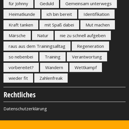
für Johnny
Geduld
Gemeinsam unterwegs
Heimatkunde
ich bin bereit
Identifikation
Kraft tanken
mit Spaß dabei
Mut machen
Märsche
Natur
nie zu schnell aufgeben
raus aus dem Trainingsalltag
Regeneration
so nebenbei
Training
Verantwortung
vorbereitet?
Wandern
Wettkampf
wieder fit
Zahlenfreak
Rechtliches
Datenschutzerklärung