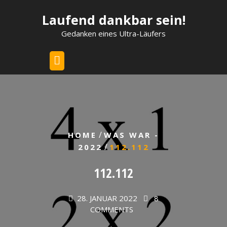
Skip
Laufend dankbar sein!
to
content
Gedanken eines Ultra-Läufers
/
HOME
WAS WAR -
/
2022
112.112
112.112
28. JANUAR 2022
8
COMMENTS