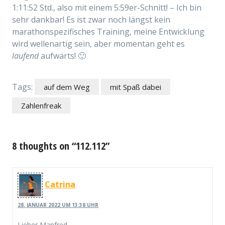
1:11:52 Std., also mit einem 5:59er-Schnitt! – Ich bin
sehr dankbar! Es ist zwar noch längst kein
marathonspezifisches Training, meine Entwicklung
wird wellenartig sein, aber momentan geht es
laufend
aufwärts! 🙂
Tags:
auf dem Weg
mit Spaß dabei
Zahlenfreak
8 thoughts on “112.112”
Catrina
28. JANUAR 2022 UM 13:38 UHR
Lieber Manfred