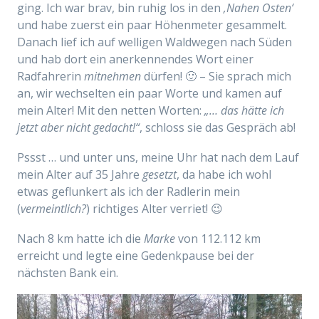
ging. Ich war brav, bin ruhig los in den
‚Nahen Osten‘
und habe zuerst ein paar Höhenmeter gesammelt.
Danach lief ich auf welligen Waldwegen nach Süden
und hab dort ein anerkennendes Wort einer
Radfahrerin
mitnehmen
dürfen! 🙂 – Sie sprach mich
an, wir wechselten ein paar Worte und kamen auf
mein Alter! Mit den netten Worten:
„… das hätte ich
jetzt aber nicht gedacht!“
, schloss sie das Gespräch ab!
Pssst … und unter uns, meine Uhr hat nach dem Lauf
mein Alter auf 35 Jahre
gesetzt
, da habe ich wohl
etwas geflunkert als ich der Radlerin mein
(
vermeintlich?
) richtiges Alter verriet! 😉
Nach 8 km hatte ich die
Marke
von 112.112 km
erreicht und legte eine Gedenkpause bei der
nächsten Bank ein.