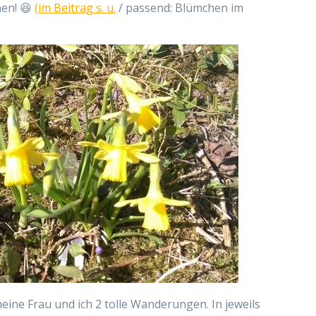
nen! 😆
(im Beitrag s. u.
/ passend: Blümchen im
ine Frau und ich 2 tolle Wanderungen. In jeweils