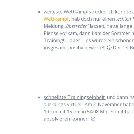
weiteste Wettkampfstrecke:
ich könnte a
Wettkampf
, hab doch nur einen
‚echten‘
Meldung
‚überreden‘
lassen, hatte lange 
Piense vorkam, dann kam der Sommer mi
Training! … aber … es wurde ein schöner
insgesamt
positiv bewerte
!!! 🙂 Der 13. B
schnellste Trainingseinheit:
und dann ha
allerdings virtuell! Am 2. November hab
10 km mit 15 hm in 54:08 Min. Somit hatt
absolvieren können! 😉