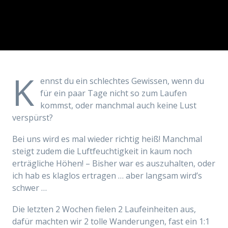
K
ennst du ein schlechtes Gewissen, wenn du
für ein paar Tage nicht so zum Laufen
kommst, oder manchmal auch keine Lust
verspürst?
Bei uns wird es mal wieder richtig heiß! Manchmal
steigt zudem die Luftfeuchtigkeit in kaum noch
erträgliche Höhen! – Bisher war es auszuhalten, oder
ich hab es klaglos ertragen … aber langsam wird’s
schwer …
Die letzten 2 Wochen fielen 2 Laufeinheiten aus,
dafür machten wir 2 tolle Wanderungen, fast ein 1:1