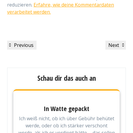
reduzieren.
Erfahre, wie deine Kommentardaten
verarbeitet werden.
Beitragsnavigation
Previous
Next
Previous
Next
Post
Post
Schau dir das auch an
In Watte gepackt
Ich weiß nicht, ob ich über Gebühr behütet
werde, oder ob ich stärker verschont
werde, als ich es verdient hätte … das sollen