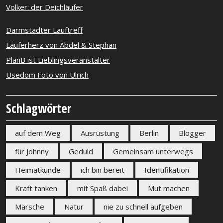
Volker: der Deichläufer
Darmstädter Lauftreff
Läuferherz von Abdel & Stephan
PlanB ist Lieblingsveranstalter
Usedom Foto von Ulrich
Schlagwörter
auf dem Weg
Ausrüstung
Berlin
Blogger
für Johnny
Geduld
Gemeinsam unterwegs
Heimatkunde
ich bin bereit
Identifikation
Kraft tanken
mit Spaß dabei
Mut machen
Märsche
Natur
nie zu schnell aufgeben