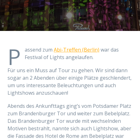
P
assend zum
Abi-Treffen (Berlin)
war das
Festival of Lights angelaufen.
Für uns ein Muss auf Tour zu gehen. Wir sind dann
sogar an 2 Abenden über einige Plätze geschlendert,
um uns interessante Beleuchtungen und auch
Lightshows anzuschauen!
Abends des Ankunfttags ging’s vom Potsdamer Platz
zum Brandenburger Tor und weiter zum Bebelplatz.
Das Brandenburger Tor wurde mit wechselnden
Motiven bestrahlt, nannte sich auch Lightshow, aber
die Fassade des Hotel de Rome am Bebelplatz war