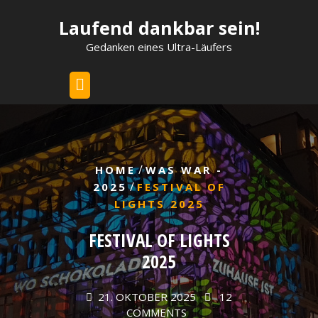
Skip
Laufend dankbar sein!
to
content
Gedanken eines Ultra-Läufers
/
HOME
WAS WAR -
/
2025
FESTIVAL OF
LIGHTS 2025
FESTIVAL OF LIGHTS
2025
21. OKTOBER 2025
12
COMMENTS