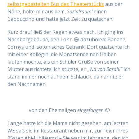
selbstgebastelten Bus des Theaterstücks
aus der
Nähe, holte mir aus dem
‚Sozialraum‘
einen
Cappuccino und hatte jetzt Zeit zu quatschen.
Kurz drauf ließ der Regen etwas nach, ich ging ins
Nachbargebäude, den Lohn 😆 abzuholen: Banane,
Cornys und isotonisches Getränk! Dort quatschte ich
mit einer Kollegin, die Monatsende nen Halben
laufen möchte, als ein Schüler Grüße von seiner
Mutter aus
richtete
! Ich stutzte, er:
„Na von Sarah!“
Ich
stand immer noch auf dem Schlauch, da nannte er
den Nachnamen.
von den Ehemaligen
eingefangen
😉
Lange hatte ich die Mama nicht gesehen, am letzten
WE saß sie im Restaurant neben mir, zur Feier ihres
25sten
Abi-
Jubiläums! – Sie war im Jahrgang, den ich