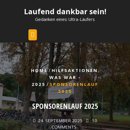
Skip
Laufend dankbar sein!
to
content
Gedanken eines Ultra-Läufers
/
,
HOME
HILFSAKTIONEN
WAS WAR -
/
2025
SPONSORENLAUF
2025
SPONSORENLAUF 2025
24. SEPTEMBER 2025
10
COMMENTS