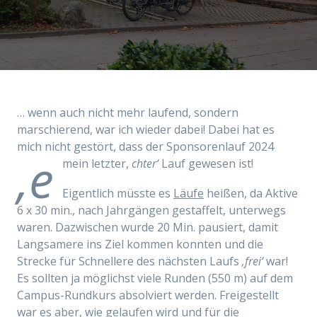
… wenn auch nicht mehr laufend, sondern
marschierend, war ich wieder dabei! Dabei hat es
mich nicht gestört, dass der Sponsorenlauf 2024
‚e
mein letzter,
chter‘
Lauf gewesen ist!
Eigentlich müsste es
Läufe
heißen, da Aktive
6
x 30 min., n
ach
Jahrgängen gestaffelt,
unterwegs
waren
. Dazwischen wurde
20 Min. pausiert, damit
Langsamere ins Ziel kommen konnten und die
Strecke für Schnellere des nächsten Laufs
‚frei‘
war!
Es sollten ja
möglichst viele Runden (
550 m)
auf dem
Campus-Rundkurs absolviert werden.
Freigestellt
war es aber, wie gelaufen wird und für
die