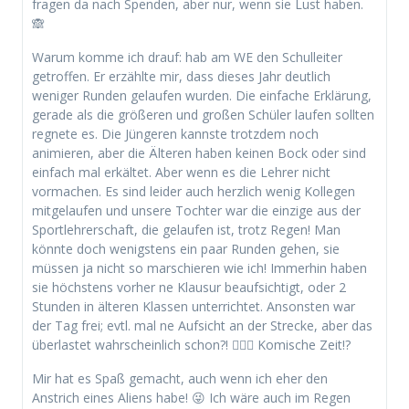
fragen da nach Spenden, aber nur, wenn sie Lust haben.
🙈
Warum komme ich drauf: hab am WE den Schulleiter
getroffen. Er erzählte mir, dass dieses Jahr deutlich
weniger Runden gelaufen wurden. Die einfache Erklärung,
gerade als die größeren und großen Schüler laufen sollten
regnete es. Die Jüngeren kannste trotzdem noch
animieren, aber die Älteren haben keinen Bock oder sind
einfach mal erkältet. Aber wenn es die Lehrer nicht
vormachen. Es sind leider auch herzlich wenig Kollegen
mitgelaufen und unsere Tochter war die einzige aus der
Sportlehrerschaft, die gelaufen ist, trotz Regen! Man
könnte doch wenigstens ein paar Runden gehen, sie
müssen ja nicht so marschieren wie ich! Immerhin haben
sie höchstens vorher ne Klausur beaufsichtigt, oder 2
Stunden in älteren Klassen unterrichtet. Ansonsten war
der Tag frei; evtl. mal ne Aufsicht an der Strecke, aber das
überlastet wahrscheinlich schon?! 🤷🏻‍♂️ Komische Zeit!?
Mir hat es Spaß gemacht, auch wenn ich eher den
Anstrich eines Aliens habe! 😜 Ich wäre auch im Regen