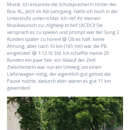
Musik, ich erkannte die Schulsprecherin hinter der
Box. AL, jetzt im Abi-Jahrgang, hatte ich noch in der
Unterstufe unterrichtet. Ich rief ihr meinen
Musikwunsch zu:
‚Highway to hell‘
(ACDC)! Sie
versprach es zu spielen und prompt war der Song 2
Runden später zu hören! 😆 Ob es half, keine
Ahnung, aber nach 10 km (165 hm) war die PB
eingetütet: 😆 1:12:16 Std. Ich schaffte meine 20
Runden ein paar Sek. vor Ablauf der Zeit!
Zwischendrin war nur ein Umweg um einen
Lieferwagen nötig, der eigentlich gut getimt die
Pause nutzte, dadurch aber waren es gut 11 km
geworden!