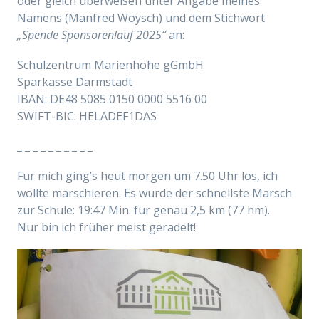
oder gleich überweisen unter Angabe meines
Namens (Manfred Woysch) und dem Stichwort
„Spende Sponsorenlauf 2025“
an:
Schulzentrum Marienhöhe gGmbH
Sparkasse Darmstadt
IBAN: DE48 5085 0150 0000 5516 00
SWIFT-BIC: HELADEF1DAS
_ _ _ _ _ _ _ _ _ _
Für mich ging’s heut morgen um 7.50 Uhr los, ich
wollte marschieren. Es wurde der schnellste Marsch
zur Schule: 19:47 Min. für genau 2,5 km (77 hm).
Nu
r
bin ich früher meist geradelt!