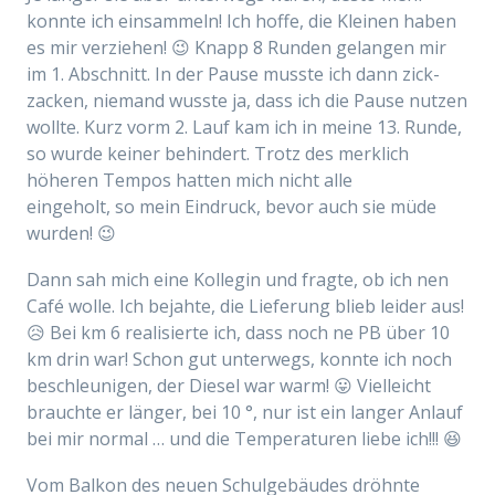
konnte ich einsammeln! Ich hoffe, die Kleinen haben
es mir verziehen! 😉 Knapp 8 Runden gelangen mir
im 1. Abschnitt. In der Pause musste ich dann zick-
zacken, niemand wusste ja, dass ich die Pause nutzen
wollte. Kurz vorm 2. Lauf kam ich in meine 13. Runde,
so wurde keiner behindert. Trotz
des merklich
höheren Tempos
hatten mich nicht alle
eingeholt,
so
mein Eindruck,
bevor auch sie müde
wurden! 😉
Dann sah mich eine Kollegin und fragte, ob ich nen
Café wolle. Ich bejahte, die Lieferung blieb leider aus
!
😥 Bei km 6
realisierte
ich, dass noch ne PB über 10
km drin war! Schon gut unterwegs, konnte ich noch
beschleunigen, der Diesel war warm! 😛 Vielleicht
brauchte er länger, bei 10 °, nur ist ein langer Anlauf
bei mir normal … und die Temperaturen liebe ich!!! 😆
Vom Balkon des neuen Schulgebäudes dröhnte