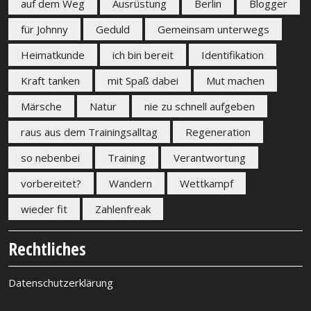
auf dem Weg
Ausrüstung
Berlin
Blogger
für Johnny
Geduld
Gemeinsam unterwegs
Heimatkunde
ich bin bereit
Identifikation
Kraft tanken
mit Spaß dabei
Mut machen
Märsche
Natur
nie zu schnell aufgeben
raus aus dem Trainingsalltag
Regeneration
so nebenbei
Training
Verantwortung
vorbereitet?
Wandern
Wettkampf
wieder fit
Zahlenfreak
Rechtliches
Datenschutzerklärung