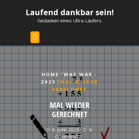
Skip
Laufend dankbar sein!
to
content
Gedanken eines Ultra-Läufers
/
HOME
WAS WAR -
/
2025
MAL WIEDER
GERECHNET
MAL WIEDER
GERECHNET
8. JUNI 2025
6
COMMENTS