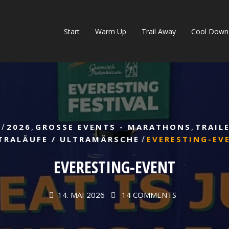
Start
Warm Up
Trail Away
Cool Down
/
,
,
2026
GROSSE EVENTS - MARATHONS
TRAIL
/
TRALÄUFE / ULTRAMÄRSCHE
EVERESTING-EV
EVERESTING-EVENT
14. MAI 2026
14 COMMENTS