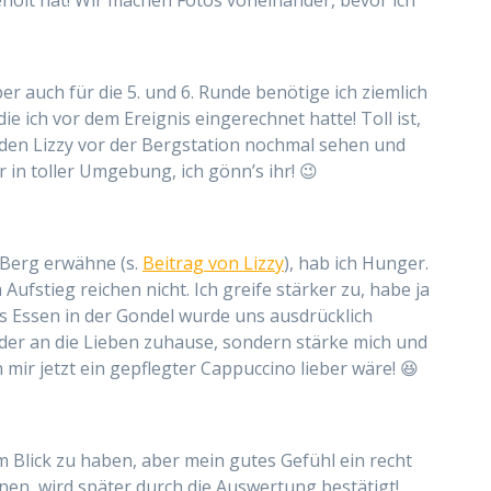
geholt hat! Wir machen Fotos voneinander, bevor
ich
aber auch für die 5. und 6. Runde benötige ich ziemlich
die ich vor dem Ereignis eingerechnet hatte! Toll ist,
nden
Lizzy
vor der Bergstation
nochmal sehen und
 in toller Umgebung, ich gönn’s ihr! 😉
 Berg erwähne (s.
Beitrag von Lizzy
), hab ich Hunger.
ufstieg reichen nicht. Ich greife stärker zu, habe ja
as Essen in der Gondel wurde uns ausdrücklich
Bilder an die Lieben zuhause, sondern stärke mich und
mir jetzt ein gepflegter Cappuccino lieber wäre! 😆
 Blick zu haben, aber mein gutes Gefühl ein recht
n, wird später durch die Auswertung bestätigt!