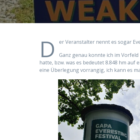
D
er Veranstalter nennt es sogar Eve
Ganz genau konnte ich im Vorfeld 
hatte, bzw. was es bedeutet 8.848 hm auf e
eine Überlegung vorrangig, ich kann es ma