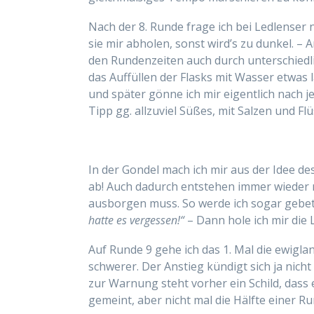
Nach der 8. Runde
frage ich
bei Ledlenser 
sie mir abholen, sonst wird’s zu dunkel. –
den Rundenzeiten auch durch unterschiedli
das Auffüllen der Flasks mit Wasser etwas 
und später gönne ich mir eigentlich nach 
Tipp gg. allzuviel Süßes, mit Salzen und Fl
In der Gondel mach ich mir aus der Idee d
ab! Auch dadurch entstehen immer wieder n
ausborgen muss. So werde ich sogar geb
hatte es vergessen!“
– Dann hole ich mir die 
Auf Runde 9 gehe ich das 1. Mal die ewigl
schwerer. Der Anstieg kündigt sich ja nich
zur Warnung steht vorher ein Schild, dass e
gemeint, aber nicht mal die Hälfte einer Run