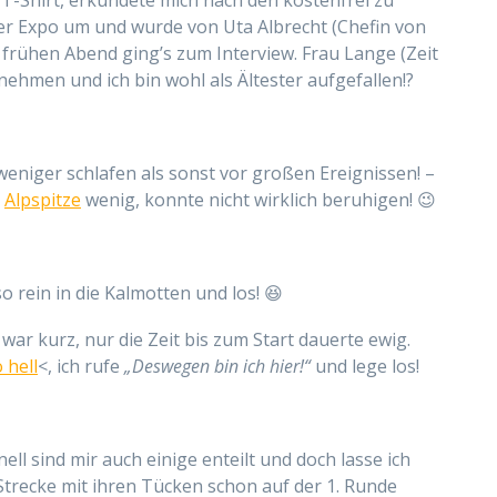
. T-Shirt, erkundete mich nach den kostenfrei zu
er Expo um und wurde von Uta Albrecht (Chefin von
m frühen Abend ging’s zum
Interview. Frau Lange (Zeit
nehmen und ich bin wohl als Ältester aufgefallen!?
weniger schlafen als sonst vor großen Ereignissen! –
d
Alpspitze
wenig, konnte nicht wirklich
beruhigen
! 😉
so rein in die Kalmotten und los! 😆
t war kurz, nur die Zeit bis zum Start dauerte ewig.
 hell
<, ich rufe
„Deswegen bin ich hier!“
und lege los!
ell sind mir auch einige enteilt und doch lasse ich
 Strecke mit ihren Tücken schon auf der 1. Runde