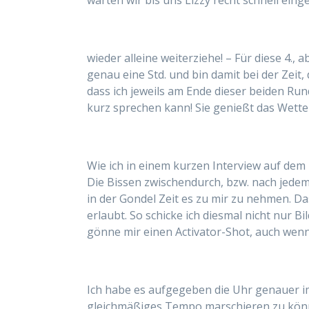
warten wir bis uns Lizzy recht schnell ein
wieder alleine weiterziehe! – Für diese 4., 
genau eine Std. und bin damit bei der Zeit, 
dass ich jeweils am Ende dieser beiden Ru
kurz sprechen kann! Sie genießt das Wetter
Wie ich in einem kurzen Interview auf dem
Die Bissen zwischendurch, bzw. nach jedem A
in der Gondel Zeit es zu mir zu nehmen. D
erlaubt. So schicke ich diesmal nicht nur 
gönne mir einen Activator-Shot, auch wenn 
Ich habe es aufgegeben die Uhr genauer im
gleichmäßiges Tempo marschieren zu könne