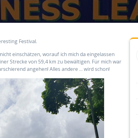
resting Festival.
nicht einschätzen, worauf ich mich da eingelassen
iner Strecke von 59,4 km zu bewältigen. Für mich war
rschierend angehen! Alles andere … wird schon!