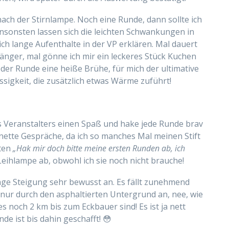
nach der Stirnlampe. Noch eine Runde, dann sollte ich
 Ansonsten
lassen
sich d
ie leichten Schwankungen in
ch lange Aufenthalte in der VP erklären. Mal dauert
länger, mal gönne ich mir ein leckeres Stück Kuchen
jeder Runde eine heiße Brühe,
für mich der ultimative
üssigkeit, die zusätzlich etwas Wärme zuführt!
es Veranstalters einen Spaß und hake jede Runde brav
ette Gespräche, da ich so manches Mal meinen Stift
eten
„Hak mir doch bitte meine ersten Runden ab, ich
Leihlampe ab, obwohl ich sie noch nicht brauche!
ange Steigung sehr bewusst an. Es fällt zunehmend
t nur durch den asphaltierten Untergrund an, nee, wie
s noch 2 km bis zum Eckbauer sind! Es ist ja nett
de ist bis dahin geschafft! 😳