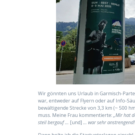
Wir
gönnten
uns
Urlaub
in Garmisch-Part
war
, entweder
auf Flyern oder auf Info-Sä
bewältigende
Strecke von 3,3 km
(~ 500 h
muss. Meine Frau kommentierte:
„Mir hat d
steil bergauf …
[und]
… war sehr anstrengend!