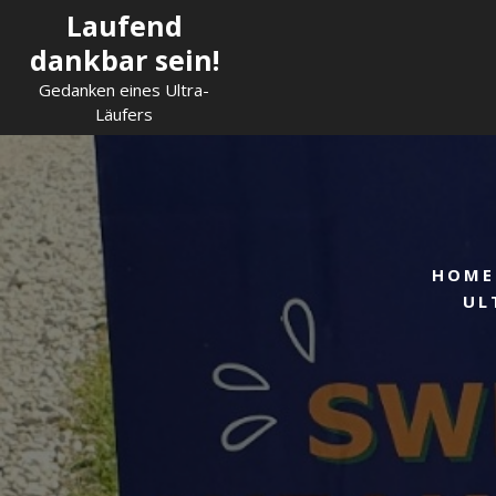
Skip
Laufend
to
dankbar sein!
content
Gedanken eines Ultra-
Läufers
HOME
UL