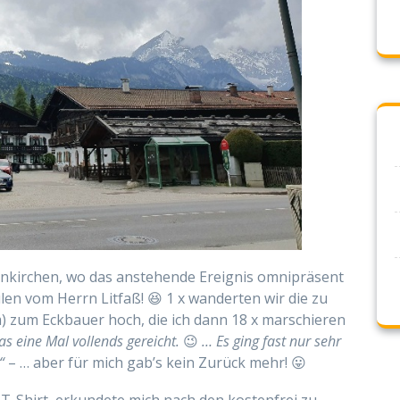
enkirchen, wo das
anstehende
Ereignis
omnipräsent
ulen vom Herrn Litfaß! 😆
1 x
wanderten wir die zu
m) zum Eckbauer
hoch
, die ich dann 18 x marschieren
as eine Mal vollends gereicht.
😉
… Es ging fast nur sehr
“
– … aber für mich gab’s kein Zurück mehr! 😛