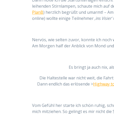
Dann holte ich die Startunterlagen einschl
leihenden Stirnlampen, schaute mich auf d
PlanB
) herzlich begrüßt und u
marmt
! – A
online) wollte einige Teilnehmer
‚ins Visier‘
Nervös, wie selten zuvor, konnte ich noch 
Am Morgen half der Anblick von Mond un
Es bringt ja auch nix, al
Die Haltestelle war nicht weit, die Fahr
Dann endlich das erlösende >
Highway to
Vom Gefühl her starte ich schön ruhig, schn
mich mitziehen. So gelingt es mir nicht die