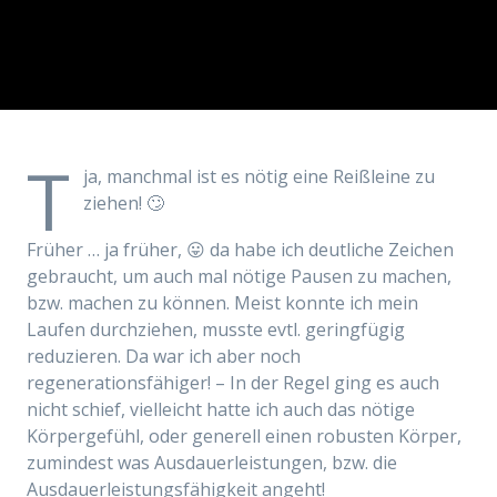
T
ja, manchmal ist es nötig eine Reißleine zu
ziehen! 🙄
Früher … ja früher, 😛 da habe ich deutliche Zeichen
gebraucht, um auch mal nötige Pausen zu machen,
bzw. machen zu können. Meist konnte ich mein
Laufen durchziehen, musste evtl. geringfügig
reduzieren. Da war ich aber noch
regenerationsfähiger! – In der Regel ging es auch
nicht schief, vielleicht
hatte
ich
auch das nötige
Körpergefühl, oder generell einen robusten Körper,
zumindest was Ausdauerleistungen, bzw. die
Ausdauerleistungsfähigkeit angeht!