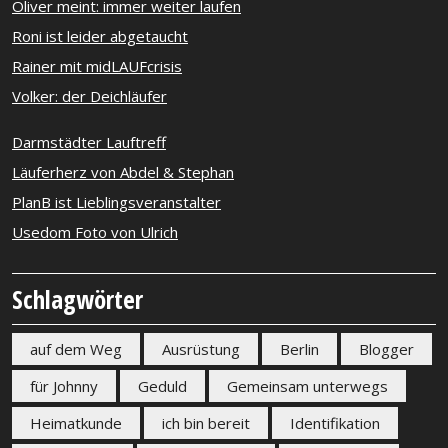
Oliver meint: immer weiter laufen
Roni ist leider abgetaucht
Rainer mit midLAUFcrisis
Volker: der Deichläufer
Darmstädter Lauftreff
Läuferherz von Abdel & Stephan
PlanB ist Lieblingsveranstalter
Usedom Foto von Ulrich
Schlagwörter
auf dem Weg
Ausrüstung
Berlin
Blogger
für Johnny
Geduld
Gemeinsam unterwegs
Heimatkunde
ich bin bereit
Identifikation