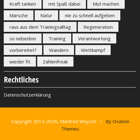
Kraft tanken
mit Spaß dabei
Mut machen
Märsche
Natur
nie zu schnell aufgeben
raus aus dem Trainingsalltag
Regeneration
so nebenbei
Training
Verantwortung
vorbereitet?
Wandern
Wettkampf
wieder fit
Zahlenfreak
Rechtliches
Datenschutzerklärung
Copyright 2014-2026, Manfred Woysch /
By Ovation
Themes