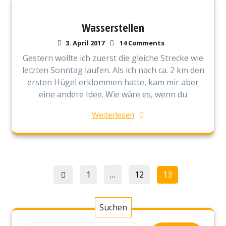
Wasserstellen
3. April 2017
14 Comments
Gestern wollte ich zuerst die gleiche Strecke wie
letzten Sonntag laufen. Als ich nach ca. 2 km den
ersten Hügel erklommen hatte, kam mir aber
eine andere Idee. Wie wäre es, wenn du
Weiterlesen
Seitennummerierung
Page
Page
Page
1
…
12
13
der
Beiträge
Suchen