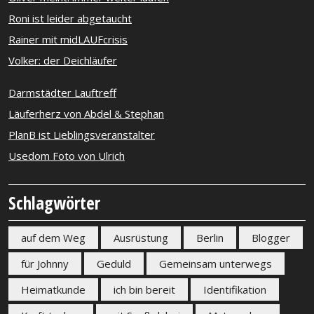
Roni ist leider abgetaucht
Rainer mit midLAUFcrisis
Volker: der Deichläufer
Darmstädter Lauftreff
Läuferherz von Abdel & Stephan
PlanB ist Lieblingsveranstalter
Usedom Foto von Ulrich
Schlagwörter
auf dem Weg
Ausrüstung
Berlin
Blogger
für Johnny
Geduld
Gemeinsam unterwegs
Heimatkunde
ich bin bereit
Identifikation