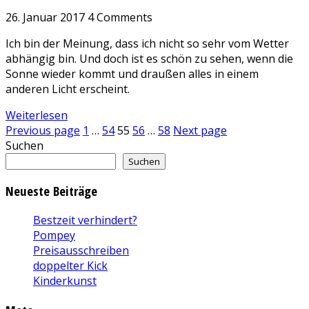
26. Januar 2017
4 Comments
Ich bin der Meinung, dass ich nicht so sehr vom Wetter
abhängig bin. Und doch ist es schön zu sehen, wenn die
Sonne wieder kommt und draußen alles in einem
anderen Licht erscheint.
Weiterlesen
Seitennummerierung
Page
Page
Page
Page
Page
Previous page
1
…
54
55
56
…
58
Next page
Suchen
der
Suchen
Beiträge
Neueste Beiträge
Bestzeit verhindert?
Pompey
Preisausschreiben
doppelter Kick
Kinderkunst