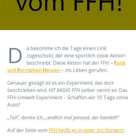
D
a bekomme ich die Tage einen Link
zugeschickt, der eine sportlich coole Aktion
beschreibt. Diese Aktion hat der FFH –
F
unk
und
F
ernsehen
H
essen
– ins Leben gerufen.
Genauer gesagt ist es ein Experiment, das dort
beschrieben wird.
HIT RADIO FFH
selber nennt es:
Das
FFH-Umwelt Experiment
–
Schaffen wir 10 Tage ohne
Auto?
„Toll“
, denke ich,
„endlich mal jemand, der handelt!“
Auf der Seite vom
FFH heißt es in einer Art Vorwort
: