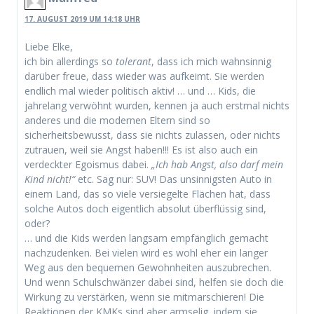
17. AUGUST 2019 UM 14:18 UHR
Liebe Elke,
ich bin allerdings so
tolerant
, dass ich mich wahnsinnig
darüber freue, dass wieder was aufkeimt. Sie werden
endlich mal wieder politisch aktiv! … und … Kids, die
jahrelang verwöhnt wurden, kennen ja auch erstmal nichts
anderes und die modernen Eltern sind so
sicherheitsbewusst, dass sie nichts zulassen, oder nichts
zutrauen, weil sie Angst haben!!! Es ist also auch ein
verdeckter Egoismus dabei.
„Ich hab Angst, also darf mein
Kind nicht!“
etc. Sag nur: SUV! Das unsinnigsten Auto in
einem Land, das so viele versiegelte Flächen hat, dass
solche Autos doch eigentlich absolut überflüssig sind,
oder?
… und die Kids werden langsam empfänglich gemacht
nachzudenken. Bei vielen wird es wohl eher ein langer
Weg aus den bequemen Gewohnheiten auszubrechen.
Und wenn Schulschwänzer dabei sind, helfen sie doch die
Wirkung zu verstärken, wenn sie mitmarschieren! Die
Reaktionen der KMKs sind aber armselig, indem sie