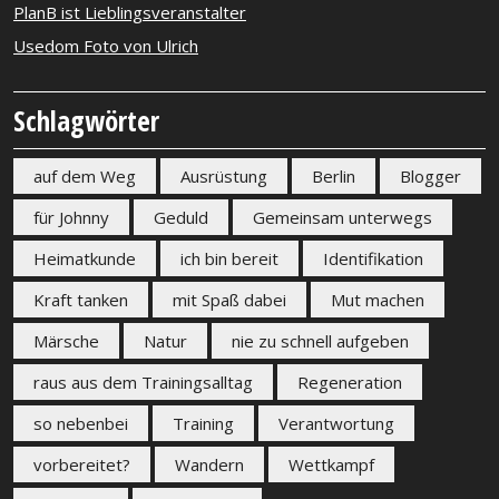
PlanB ist Lieblingsveranstalter
Usedom Foto von Ulrich
Schlagwörter
auf dem Weg
Ausrüstung
Berlin
Blogger
für Johnny
Geduld
Gemeinsam unterwegs
Heimatkunde
ich bin bereit
Identifikation
Kraft tanken
mit Spaß dabei
Mut machen
Märsche
Natur
nie zu schnell aufgeben
raus aus dem Trainingsalltag
Regeneration
so nebenbei
Training
Verantwortung
vorbereitet?
Wandern
Wettkampf