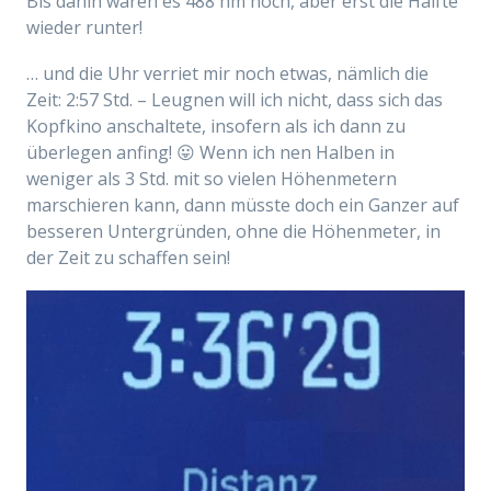
Bis dahin waren es 488 hm hoch, aber erst die Hälfte
wieder runter!
… und die Uhr verriet mir noch etwas, nämlich die
Zeit: 2:57 Std. – Leugnen will ich nicht, dass sich das
Kopfkino anschaltete, insofern als ich dann zu
überlegen anfing! 😛 Wenn ich nen Halben in
weniger als 3 Std. mit
so vielen Höhenmetern
marschieren kann, dann müsste doch ein Ganzer auf
besseren Untergründen, ohne die Höhenmeter, in
der Zeit zu schaffen sein!