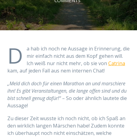
COMMENTS
D
a hab ich noch ne Aussage in Erinnerung, die
mir einfach nicht aus dem Kopf gehen will.
Ich weiß nur nicht mehr, ob sie von
Catrina
kam, auf jeden Fall aus nem internen Chat!
„Meld dich doch für einen Marathon an und marschiere
ihn! Es gibt Veranstaltungen, die lange offen sind und du
bist schnell genug dafür!“
– So oder ähnlich lautete die
Aussage!
Zu dieser Zeit wusste ich noch nicht, ob ich Spaß an
den wirklich langen Märschen habe! Zudem konnte
ich überhaupt noch nicht einschätzen, welche