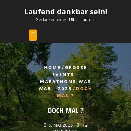
Skip
Laufend dankbar sein!
to
content
Gedanken eines Ultra-Läufers
/
HOME
GROSSE E
VENTS - M
,
ARATHONS
WAS
/
WAR - 2025
DOCH
MAL ?
DOCH MAL ?
5. MAI 2025
12