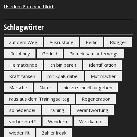
Usedom Foto von Ulrich
Schlagwörter
auf dem Weg
Ausrüstung
Berlin
Blogger
für Johnny
Geduld
Gemeinsam unterwegs
Heimatkunde
ich bin bereit
Identifikation
Kraft tanken
mit Spaß dabei
Mut machen
Märsche
Natur
nie zu schnell aufgeben
raus aus dem Trainingsalltag
Regeneration
so nebenbei
Training
Verantwortung
vorbereitet?
Wandern
Wettkampf
wieder fit
Zahlenfreak