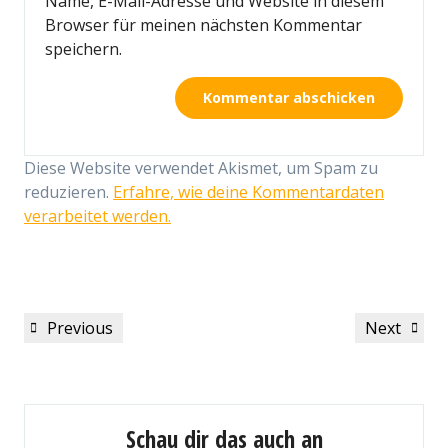
Name, E-Mail-Adresse und Website in diesem
Browser für meinen nächsten Kommentar
speichern.
Diese Website verwendet Akismet, um Spam zu
reduzieren.
Erfahre, wie deine Kommentardaten
verarbeitet werden.
Beitragsnavigation
Previous
Next
Previous
Next
Post
Post
Schau dir das auch an