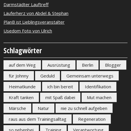
Darmstädter Lauftreff
Läuferherz von Abdel & Stephan
PlanB ist Lieblingsveranstalter
Usedom Foto von Ulrich
Schlagwörter
auf dem Weg
Ausrüstung
Berlin
Blogger
für Johnny
Geduld
Gemeinsam unterwegs
Heimatkunde
ich bin bereit
Identifikation
Kraft tanken
mit Spaß dabei
Mut machen
Märsche
Natur
nie zu schnell aufgeben
raus aus dem Trainingsalltag
Regeneration
so nebenbei
Training
Verantwortung