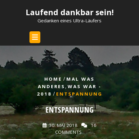
Skip
Laufend dankbar sein!
to
content
Gedanken eines Ultra-Läufers
/
HOME
MAL WAS
,
ANDERES
WAS WAR -
/
2018
ENTSPANNUNG
ENTSPANNUNG
30. MAI 2018
16
COMMENTS