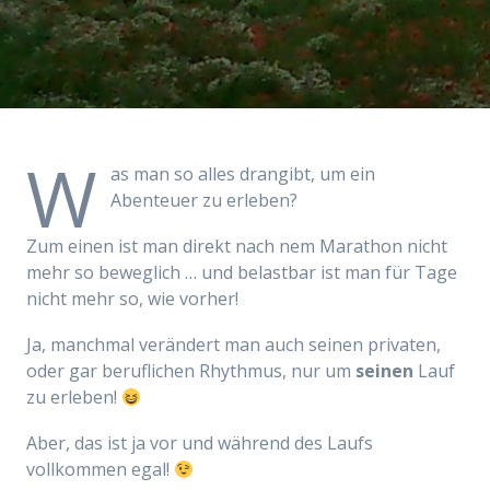
W
as man so alles drangibt, um ein
Abenteuer zu erleben?
Zum einen ist man direkt nach nem Marathon nicht
mehr so beweglich … und belastbar ist man für Tage
nicht mehr so, wie vorher!
Ja, manchmal verändert man auch seinen privaten,
oder gar beruflichen Rhythmus, nur um
seinen
Lauf
zu erleben!
Aber, das ist ja vor und während des Laufs
vollkommen egal!