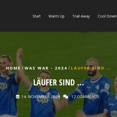
Start
Warm Up
Trail Away
Cool Down
/
/
HOME
WAS WAR - 2024
LÄUFER SIND …
LÄUFER SIND …
14. NOVEMBER 2024
12 COMMENTS