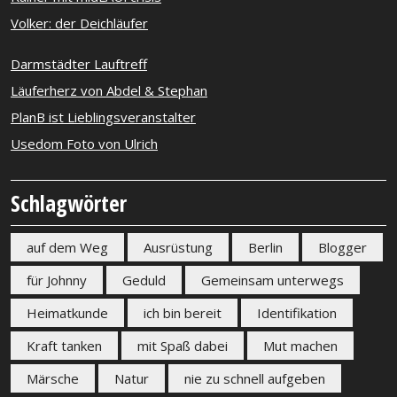
Volker: der Deichläufer
Darmstädter Lauftreff
Läuferherz von Abdel & Stephan
PlanB ist Lieblingsveranstalter
Usedom Foto von Ulrich
Schlagwörter
auf dem Weg
Ausrüstung
Berlin
Blogger
für Johnny
Geduld
Gemeinsam unterwegs
Heimatkunde
ich bin bereit
Identifikation
Kraft tanken
mit Spaß dabei
Mut machen
Märsche
Natur
nie zu schnell aufgeben