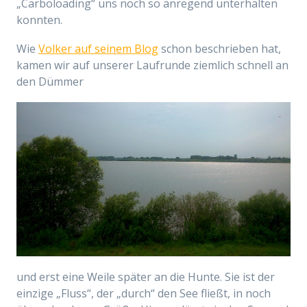
„Carboloading“ uns noch so anregend unterhalten
konnten.
Wie
Volker auf seinem Blog
schon beschrieben hat,
kamen wir auf unserer Laufrunde ziemlich schnell an
den Dümmer
und erst eine Weile später an die Hunte. Sie ist der
einzige „Fluss“, der „durch“ den See fließt, in noch