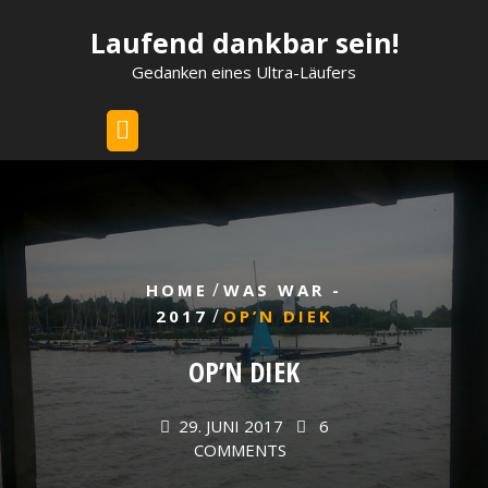
Skip
Laufend dankbar sein!
to
content
Gedanken eines Ultra-Läufers
/
HOME
WAS WAR -
/
2017
OP’N DIEK
OP’N DIEK
29. JUNI 2017
6
COMMENTS