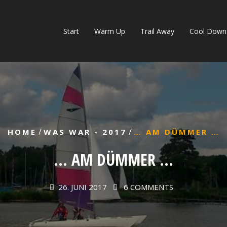
Start
Warm Up
Trail Away
Cool Down
/
/
HOME
WAS WAR - 2017
… AM DÜMMER …
… AM DÜMMER …
26. JUNI 2017
6 COMMENTS