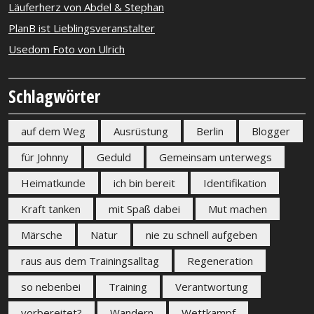
Läuferherz von Abdel & Stephan
PlanB ist Lieblingsveranstalter
Usedom Foto von Ulrich
Schlagwörter
auf dem Weg
Ausrüstung
Berlin
Blogger
für Johnny
Geduld
Gemeinsam unterwegs
Heimatkunde
ich bin bereit
Identifikation
Kraft tanken
mit Spaß dabei
Mut machen
Märsche
Natur
nie zu schnell aufgeben
raus aus dem Trainingsalltag
Regeneration
so nebenbei
Training
Verantwortung
vorbereitet?
Wandern
Wettkampf