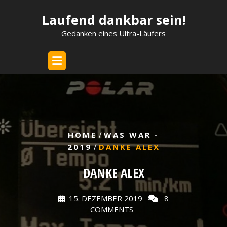
Skip
Laufend dankbar sein!
to
content
Gedanken eines Ultra-Läufers
/
HOME
WAS WAR -
/
2019
DANKE ALEX
DANKE ALEX
15. DEZEMBER 2019
8
COMMENTS