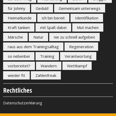
für Johnny
Geduld
Gemeinsam unterwegs
Heimatkunde
ich bin bereit
Identifikation
Kraft tanken
mit Spaß dabei
Mut machen
Märsche
Natur
nie zu schnell aufgeben
raus aus dem Trainingsalltag
Regeneration
so nebenbei
Training
Verantwortung
vorbereitet?
Wandern
Wettkampf
wieder fit
Zahlenfreak
Rechtliches
Datenschutzerklärung