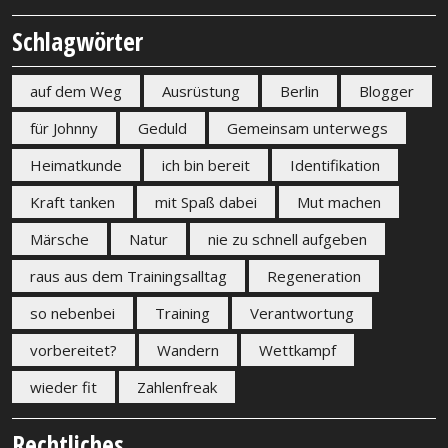
Schlagwörter
auf dem Weg
Ausrüstung
Berlin
Blogger
für Johnny
Geduld
Gemeinsam unterwegs
Heimatkunde
ich bin bereit
Identifikation
Kraft tanken
mit Spaß dabei
Mut machen
Märsche
Natur
nie zu schnell aufgeben
raus aus dem Trainingsalltag
Regeneration
so nebenbei
Training
Verantwortung
vorbereitet?
Wandern
Wettkampf
wieder fit
Zahlenfreak
Rechtliches