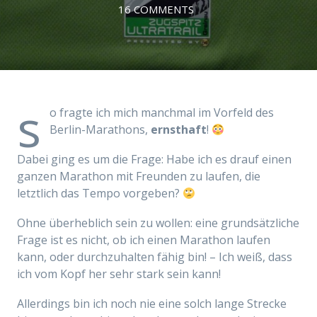
16 COMMENTS
s
o fragte ich mich manchmal im Vorfeld des
Berlin-Marathons,
ernsthaft
!
Dabei ging es um die Frage: Habe ich es drauf einen
ganzen Marathon mit Freunden zu laufen, die
letztlich das Tempo vorgeben?
Ohne überheblich sein zu wollen: eine grundsätzliche
Frage ist es nicht, ob ich einen Marathon laufen
kann, oder durchzuhalten fähig bin! – Ich weiß, dass
ich vom Kopf her sehr stark sein kann!
Allerdings bin ich noch nie eine solch lange Strecke