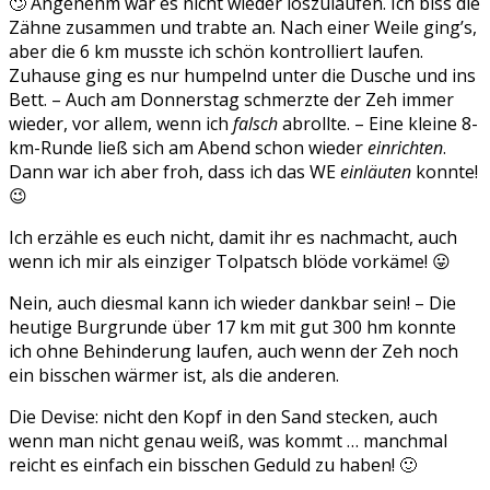
🙄 Angenehm war es nicht wieder loszulaufen. Ich biss die
Zähne zusammen und trabte an. Nach einer Weile ging’s,
aber die 6 km musste ich schön kontrolliert laufen.
Zuhause ging es nur humpelnd unter die Dusche und ins
Bett. – Auch am Donnerstag schmerzte der Zeh immer
wieder, vor allem, wenn ich
falsch
abrollte. – Eine kleine 8-
km-Runde ließ sich am Abend schon wieder
einrichten
.
Dann war ich aber froh, dass ich das WE
einläuten
konnte!
😉
Ich erzähle es euch nicht, damit ihr es nachmacht, auch
wenn ich mir als einziger Tolpatsch blöde vorkäme! 😛
Nein, auch diesmal kann ich wieder dankbar sein! – Die
heutige Burgrunde über 17 km mit gut 300 hm konnte
ich ohne Behinderung laufen, auch wenn der Zeh noch
ein bisschen wärmer ist, als die anderen.
Die Devise: nicht den Kopf in den Sand stecken, auch
wenn man nicht genau weiß, was kommt … manchmal
reicht es einfach ein bisschen Geduld zu haben! 🙂