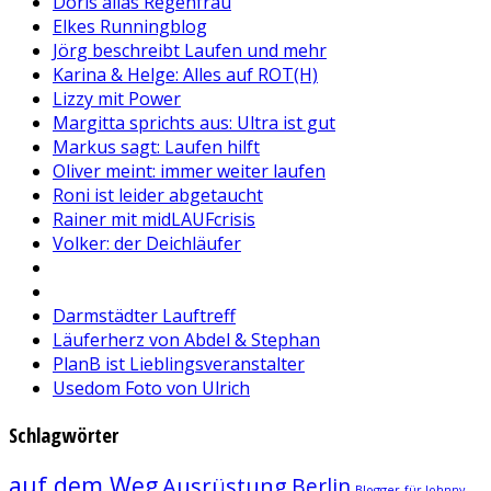
Doris alias Regenfrau
Elkes Runningblog
Jörg beschreibt Laufen und mehr
Karina & Helge: Alles auf ROT(H)
Lizzy mit Power
Margitta sprichts aus: Ultra ist gut
Markus sagt: Laufen hilft
Oliver meint: immer weiter laufen
Roni ist leider abgetaucht
Rainer mit midLAUFcrisis
Volker: der Deichläufer
Darmstädter Lauftreff
Läuferherz von Abdel & Stephan
PlanB ist Lieblingsveranstalter
Usedom Foto von Ulrich
Schlagwörter
auf dem Weg
Ausrüstung
Berlin
Blogger
für Johnny