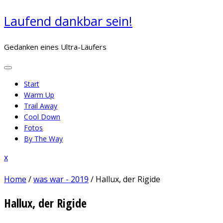
Skip
Laufend dankbar sein!
to
content
Gedanken eines Ultra-Läufers
Start
Warm Up
Trail Away
Cool Down
Fotos
By The Way
Close
x
Menu
Home
/
was war - 2019
/
Hallux, der Rigide
Hallux, der Rigide