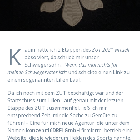
K
aum hatte ich 2 Etappen des
ZUT 2021 virtuell
absolviert, da schrieb mir unser
Schwiegersohn:
„Wenn das mal nichts für
meinen Schwiegervater ist!“
und schickte einen Link zu
einem sogenannten Lilien Lauf.
Da ich noch mit dem ZUT beschäftigt war und der
Startschuss zum Lilien Lauf genau mit der letzten
Etappe des ZUT zusammenfiel, ließ ich mir
entsprechend Zeit, mir die Sache zu Gemüte zu
führen! – Eine für mich neue Agentur, die unter dem
Namen
konzept16DREI GmbH
firmierte, betrieb eine
Website, die sie wiederum Helden des Sports nannte.