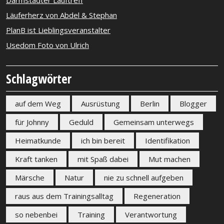
Darmstädter Lauftreff
Läuferherz von Abdel & Stephan
PlanB ist Lieblingsveranstalter
Usedom Foto von Ulrich
Schlagwörter
auf dem Weg
Ausrüstung
Berlin
Blogger
für Johnny
Geduld
Gemeinsam unterwegs
Heimatkunde
ich bin bereit
Identifikation
Kraft tanken
mit Spaß dabei
Mut machen
Märsche
Natur
nie zu schnell aufgeben
raus aus dem Trainingsalltag
Regeneration
so nebenbei
Training
Verantwortung